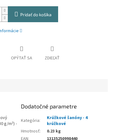
Pridať do košíka
informácie
OPÝTAŤ SA
ZDIEĽAŤ
Dodatočné parametre
kový
Krúžkové šanóny - 4
Kategória
:
80 g/m²) -
krúžkové
Hmotnosť
:
0.23 kg
EAN
:
13135250998440