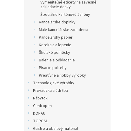
Vymeniteľné etikety na závesné
zakladacie dosky
Špeciálne kartónové šanóny
Kancelárske doplnky
Malé kancelárske zariadenia
Kancelársky papier
Korekcia a lepenie
Školské pomôcky
Balenie a odkladanie
Písacie potreby
Kreatívne a hobby výrobky
Technologické výrobky
Prevádzka a údržba
Nábytok
Centropen
DONAU
TOPGAL
Gastro a obalový materiál