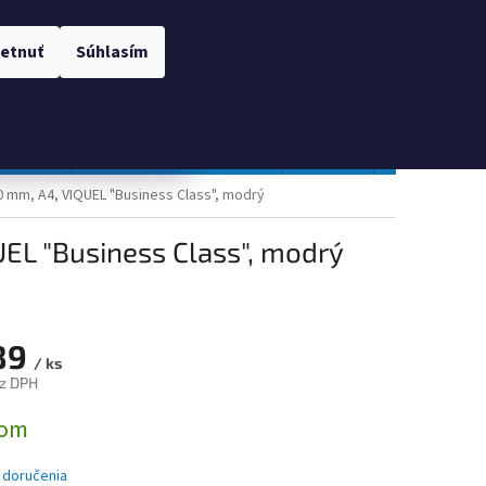
 OSOBNÝCH ÚDAJOV
Prihlásenie
etnuť
Súhlasím
NÁKUPNÝ
Prázdny košík
KOŠÍK
TOPGAL
Gastro a obalový materiál
Tlačivá
Obchodné po
0 mm, A4, VIQUEL "Business Class", modrý
UEL "Business Class", modrý
89
/ ks
z DPH
ová
dom
 doručenia