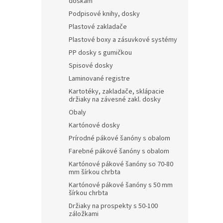
doskám
Podpisové knihy, dosky
Plastové zakladače
Plastové boxy a zásuvkové systémy
PP dosky s gumičkou
Spisové dosky
Laminované registre
Kartotéky, zakladače, sklápacie
držiaky na závesné zakl. dosky
Obaly
Kartónové dosky
Prírodné pákové šanóny s obalom
Farebné pákové šanóny s obalom
Kartónové pákové šanóny so 70-80
mm šírkou chrbta
Kartónové pákové šanóny s 50 mm
šírkou chrbta
Držiaky na prospekty s 50-100
záložkami