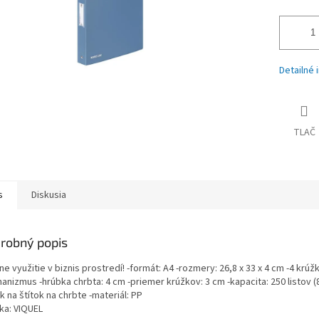
Detailné 
TLAČ
s
Diskusia
robný popis
ne využitie v biznis prostredí! -formát: A4 -rozmery: 26,8 x 33 x 4 cm -4 krúž
nizmus -hrúbka chrbta: 4 cm -priemer krúžkov: 3 cm -kapacita: 250 listov (
k na štítok na chrbte -materiál: PP
ka: VIQUEL