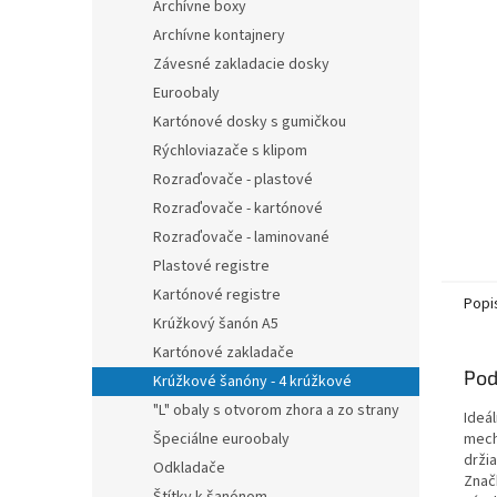
Archívne boxy
Archívne kontajnery
Závesné zakladacie dosky
Euroobaly
Kartónové dosky s gumičkou
Rýchloviazače s klipom
Rozraďovače - plastové
Rozraďovače - kartónové
Rozraďovače - laminované
Plastové registre
Kartónové registre
Popi
Krúžkový šanón A5
Kartónové zakladače
Pod
Krúžkové šanóny - 4 krúžkové
"L" obaly s otvorom zhora a zo strany
Ideál
Špeciálne euroobaly
mecha
držia
Odkladače
Znač