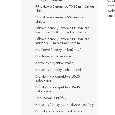
Štítky k šanónom
Výro
Adre
PP pákové šanóny so 70-80 mm šírkou
chrbta
Web:
Email
PP pákové šanóny s 50 mm šírkou
chrbta
Pákové šanóny, zvonka PP, zvnútra
kartón so 70-80 mm šírkou chrbta
Pákové šanóny, zvonka PP, zvnútra
kartón s 50 mm šírkou chrbta
Krúžkové šanóny - 2 krúžkové
Plastové rýchloviazače
Kartónové rýchloviazače
Kartónové dosky s chlopňami
Držiaky na prospekty s 10-20
záložkami
Držiaky na prospekty s 25-40
záložkami
Spevňovacie krúžky
Kartónové boxy a zásuvkové systémy
Doplnky k závesným zakladacím