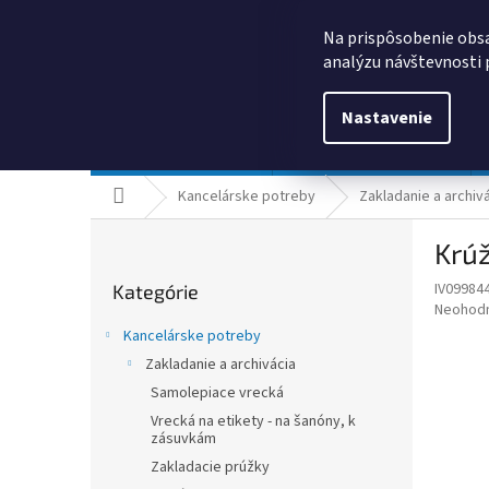
Prejsť
0385325635
obchod@kancpapier.sk
na
Na prispôsobenie obsa
obsah
analýzu návštevnosti 
Nastavenie
Kancelárske potreby
Technologické výrobky
Domov
Kancelárske potreby
Zakladanie a archiv
B
Krúž
o
Preskočiť
č
IV09984
Kategórie
kategórie
n
Priemer
Neohod
ý
hodnote
Kancelárske potreby
p
produkt
Zakladanie a archivácia
je
a
0,0
Samolepiace vrecká
n
z
e
Vrecká na etikety - na šanóny, k
5
zásuvkám
l
hviezdič
Zakladacie prúžky