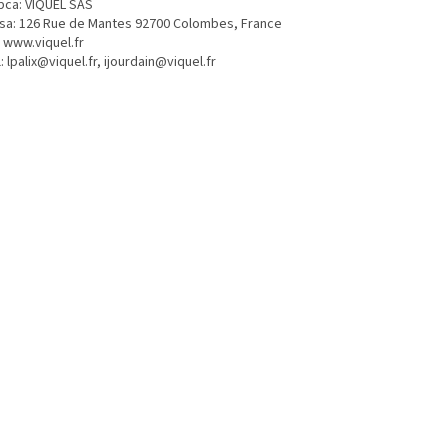
bca: VIQUEL SAS
sa: 126 Rue de Mantes 92700 Colombes, France
 www.viquel.fr
: lpalix@viquel.fr, ijourdain@viquel.fr