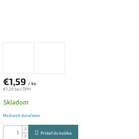
€1,59
/ ks
€1,29 bez DPH
Jednotková
Skladom
cena:
Možnosti doručenia
Pridať do košíka