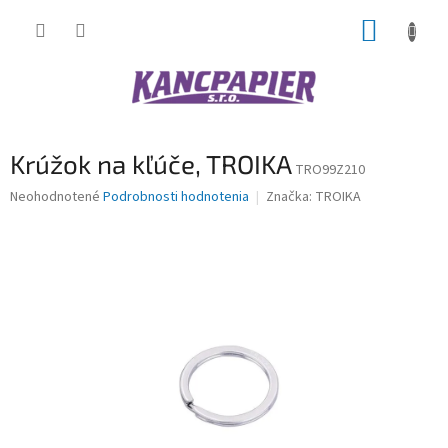
Prejsť
NÁKUP
na
obsah
KOŠÍK
Krúžok na kľúče, TROIKA
TRO99Z210
Priemerné
Neohodnotené
Podrobnosti hodnotenia
Značka:
TROIKA
hodnotenie
produktu
je
0,0
z
5
hviezdičiek.