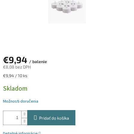
€9,94
/ balenie
€8,08 bez DPH
Jednotková
€9,94 / 10 ks
cena:
Skladom
Možnosti doručenia
Pridať do košíka
Detailné informácie