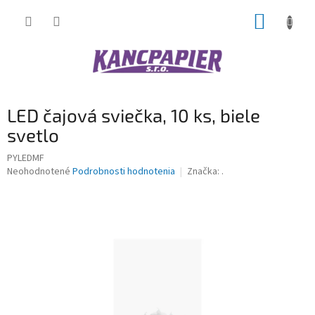
Prejsť
NÁKUP
na
obsah
KOŠÍK
LED čajová sviečka, 10 ks, biele
svetlo
PYLEDMF
Priemerné
Neohodnotené
Podrobnosti hodnotenia
Značka:
.
hodnotenie
produktu
je
0,0
z
5
hviezdičiek.