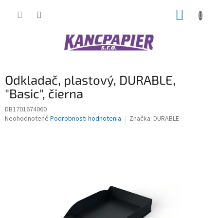
Prejsť
NÁKUP
na
obsah
KOŠÍK
Odkladač, plastový, DURABLE,
"Basic", čierna
DB1701674060
Priemerné
Neohodnotené
Podrobnosti hodnotenia
Značka:
DURABLE
hodnotenie
produktu
je
0,0
z
5
hviezdičiek.