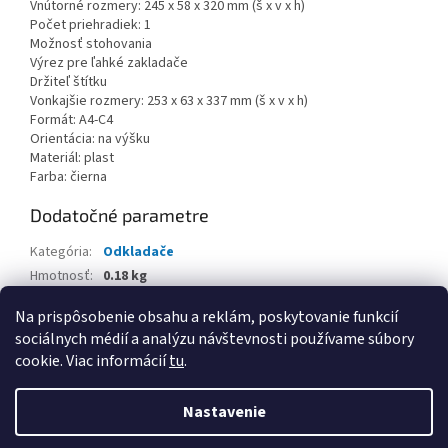
Vnútorné rozmery: 245 x 58 x 320 mm (š x v x h)
Počet priehradiek: 1
Možnosť stohovania
Výrez pre ľahké zakladače
Držiteľ štítku
Vonkajšie rozmery: 253 x 63 x 337 mm (š x v x h)
Formát: A4-C4
Orientácia: na výšku
Materiál: plast
Farba: čierna
Dodatočné parametre
Kategória
:
Odkladače
Hmotnosť
:
0.18 kg
EAN
:
4005546741741
Na prispôsobenie obsahu a reklám, poskytovanie funkcií
sociálnych médií a analýzu návštevnosti používame súbory
Z
cookie. Viac informácií
tu
.
á
Vytvoril Shoptet
p
Nastavenie
ä
t