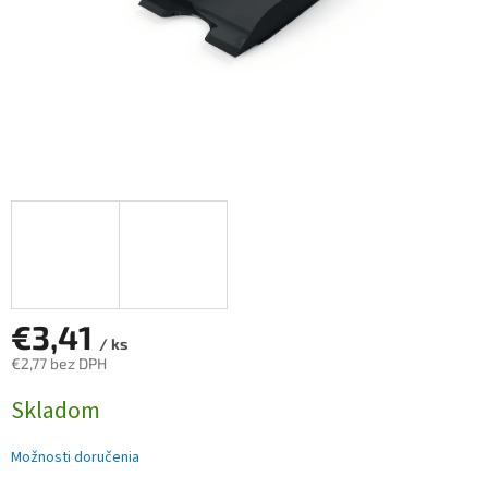
€3,41
/ ks
€2,77 bez DPH
Jednotková
Skladom
cena:
Možnosti doručenia