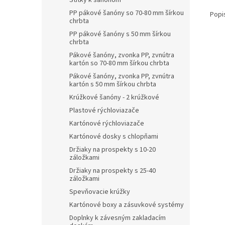
Štítky k šanónom
PP pákové šanóny so 70-80 mm šírkou
Popi
chrbta
PP pákové šanóny s 50 mm šírkou
chrbta
Pákové šanóny, zvonka PP, zvnútra
kartón so 70-80 mm šírkou chrbta
Pákové šanóny, zvonka PP, zvnútra
kartón s 50 mm šírkou chrbta
Krúžkové šanóny - 2 krúžkové
Plastové rýchloviazače
Kartónové rýchloviazače
Kartónové dosky s chlopňami
Držiaky na prospekty s 10-20
záložkami
Držiaky na prospekty s 25-40
záložkami
Spevňovacie krúžky
Kartónové boxy a zásuvkové systémy
Doplnky k závesným zakladacím