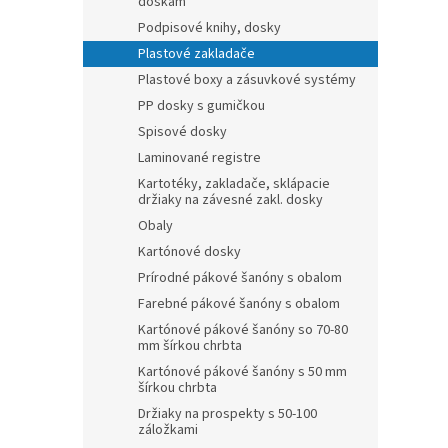
doskám
Podpisové knihy, dosky
Plastové zakladače
Plastové boxy a zásuvkové systémy
PP dosky s gumičkou
Spisové dosky
Laminované registre
Kartotéky, zakladače, sklápacie
držiaky na závesné zakl. dosky
Obaly
Kartónové dosky
Prírodné pákové šanóny s obalom
Farebné pákové šanóny s obalom
Kartónové pákové šanóny so 70-80
mm šírkou chrbta
Kartónové pákové šanóny s 50 mm
šírkou chrbta
Držiaky na prospekty s 50-100
záložkami