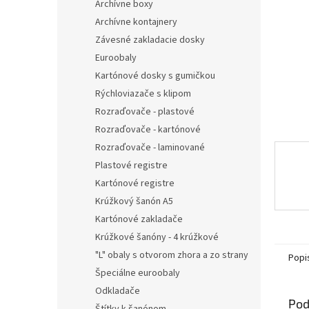
Archívne boxy
Archívne kontajnery
Závesné zakladacie dosky
Euroobaly
Kartónové dosky s gumičkou
Rýchloviazače s klipom
Rozraďovače - plastové
Rozraďovače - kartónové
Rozraďovače - laminované
Plastové registre
Kartónové registre
Krúžkový šanón A5
Kartónové zakladače
Krúžkové šanóny - 4 krúžkové
"L" obaly s otvorom zhora a zo strany
Popi
Špeciálne euroobaly
Odkladače
Pod