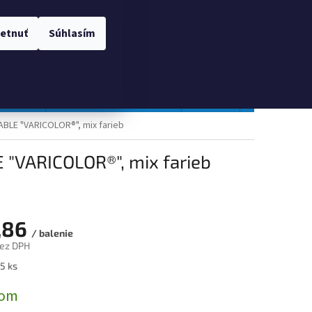
 OSOBNÝCH ÚDAJOV
Prihlásenie
etnuť
Súhlasím
NÁKUPNÝ
Prázdny košík
KOŠÍK
TOPGAL
Gastro a obalový materiál
Tlačivá
Obchodné po
ABLE "VARICOLOR®", mix farieb
 "VARICOLOR®", mix farieb
,86
/ balenie
bez DPH
ová
5 ks
dom