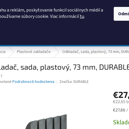
AKO NAKUPOVAŤ
OBCHODNÉ PODMIENKY
PODMIENKY OCHRANY
hu a reklám, poskytovanie funkcií sociálnych médií a
Odmi
používame súbory cookie. Viac informácií
tu
.
HĽADAŤ
Prevádzka a údržba
Nábytok
Centropen
DONAU
ácia
Plastové zakladače
Odkladač, sada, plastový, 73 mm, DUR
adač, sada, plastový, 73 mm, DURABLE
57
né
notené
Podrobnosti hodnotenia
Značka:
DURABLE
nie
€27
u
€22,65 
Jednotk
€27,86 / 
cena:
iek.
Skla