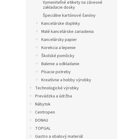
Vymeniteľné etikety na závesné
zakladacie dosky
Špeciálne kartónové šanóny
Kancelárske doplnky
Malé kancelárske zariadenia
Kancelársky papier
Korekcia a lepenie
Školské pomôcky
Balenie a odkladanie
Písacie potreby
Kreatívne a hobby výrobky
Technologické výrobky
Prevádzka a údržba
Nábytok
Centropen
DONAU
TOPGAL
Gastro a obalový materiál