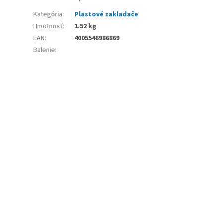
Kategória
:
Plastové zakladače
Hmotnosť
:
1.52 kg
EAN
:
4005546986869
Balenie
: