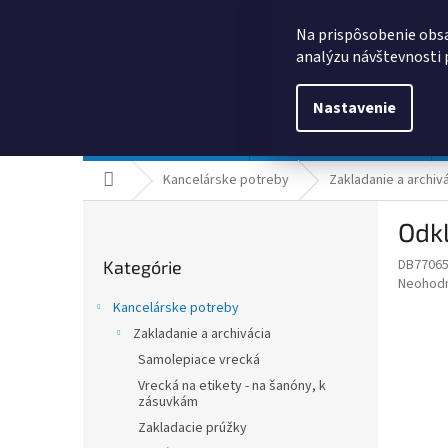
Prejsť
0385325635
obchod@kancpapier.sk
na
Na prispôsobenie obsa
obsah
analýzu návštevnosti 
Nastavenie
Kancelárske potreby
Technologické výrobky
Domov
Kancelárske potreby
Zakladanie a archiv
B
Odkl
o
Preskočiť
č
DB7706
Kategórie
kategórie
n
Priemer
Neohod
ý
hodnote
Kancelárske potreby
p
produkt
Zakladanie a archivácia
je
a
0,0
Samolepiace vrecká
n
z
e
Vrecká na etikety - na šanóny, k
5
zásuvkám
l
hviezdič
Zakladacie prúžky