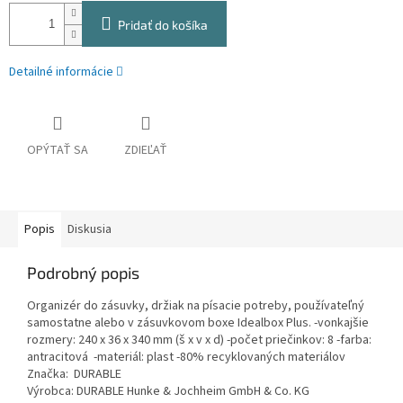
Pridať do košíka
Detailné informácie
OPÝTAŤ SA
ZDIEĽAŤ
Popis
Diskusia
Podrobný popis
Organizér do zásuvky, držiak na písacie potreby, používateľný
samostatne alebo v zásuvkovom boxe Idealbox Plus. -vonkajšie
rozmery: 240 x 36 x 340 mm (š x v x d) -počet priečinkov: 8 -farba:
antracitová -materiál: plast -80% recyklovaných materiálov
Značka: DURABLE
Výrobca: DURABLE Hunke & Jochheim GmbH & Co. KG