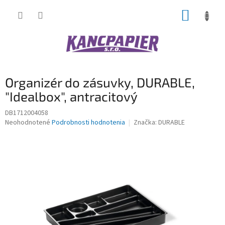
Prejsť
NÁKUP
na
obsah
KOŠÍK
Organizér do zásuvky, DURABLE,
"Idealbox", antracitový
DB1712004058
Priemerné
Neohodnotené
Podrobnosti hodnotenia
Značka:
DURABLE
hodnotenie
produktu
je
0,0
z
5
hviezdičiek.