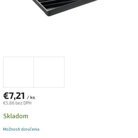
€7,21
/ ks
€5,86 bez DPH
Jednotková
Skladom
cena:
Možnosti doručenia