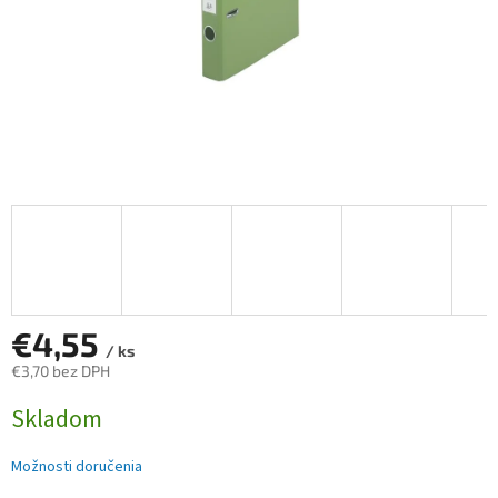
€4,55
/ ks
€3,70 bez DPH
Jednotková
Skladom
cena:
Možnosti doručenia