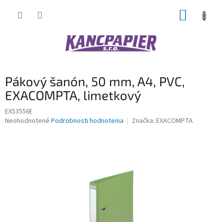
Prejsť
NÁKUP
na
obsah
KOŠÍK
Pákový šanón, 50 mm, A4, PVC,
EXACOMPTA, limetkový
EX53556E
Priemerné
Neohodnotené
Podrobnosti hodnotenia
Značka:
EXACOMPTA
hodnotenie
produktu
je
0,0
z
5
hviezdičiek.