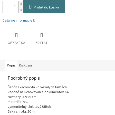
Pridať do košíka
Detailné informácie
OPÝTAŤ SA
ZDIEĽAŤ
Popis
Diskusia
Podrobný popis
Šanón Exacompta vo veselých farbách!
vhodné na uchovávanie dokumentov A4
rozmery: 32x29 cm
materiál: PVC
vymeniteľný chrbtový štítok
šírka chrbta: 50 mm