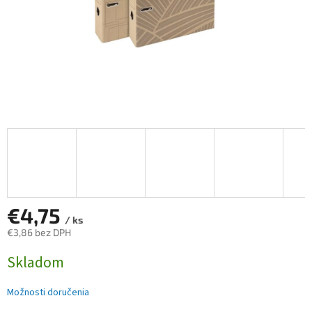
€4,75
/ ks
€3,86 bez DPH
Jednotková
Skladom
cena:
Možnosti doručenia