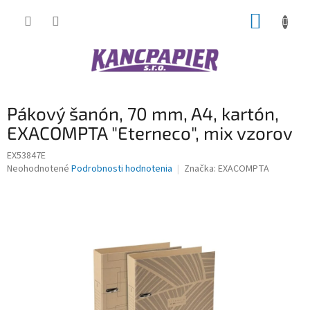
Prejsť
NÁKUP
na
obsah
KOŠÍK
Pákový šanón, 70 mm, A4, kartón,
EXACOMPTA "Eterneco", mix vzorov
EX53847E
Priemerné
Neohodnotené
Podrobnosti hodnotenia
Značka:
EXACOMPTA
hodnotenie
produktu
je
0,0
z
5
hviezdičiek.