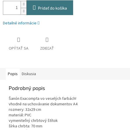
Pridať do košíka
Detailné informácie
OPÝTAŤ SA
ZDIEĽAŤ
Popis
Diskusia
Podrobný popis
Šanón Exacompta vo veselých farbách!
vhodné na uchovávanie dokumentov A4
rozmery: 32x29 cm
materiál: PVC
vymeniteľný chrbtový štítok
šírka chrbta: 70 mm