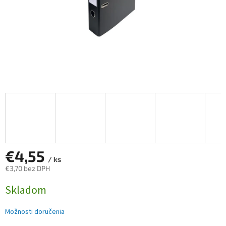
€4,55
/ ks
€3,70 bez DPH
Jednotková
Skladom
cena:
Možnosti doručenia