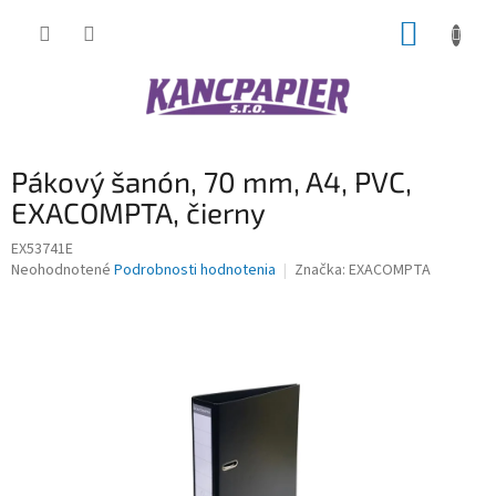
Prejsť
NÁKUP
na
obsah
KOŠÍK
Pákový šanón, 70 mm, A4, PVC,
EXACOMPTA, čierny
EX53741E
Priemerné
Neohodnotené
Podrobnosti hodnotenia
Značka:
EXACOMPTA
hodnotenie
produktu
je
0,0
z
5
hviezdičiek.