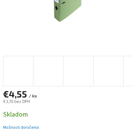
€4,55
/ ks
€3,70 bez DPH
Jednotková
Skladom
cena:
Možnosti doručenia