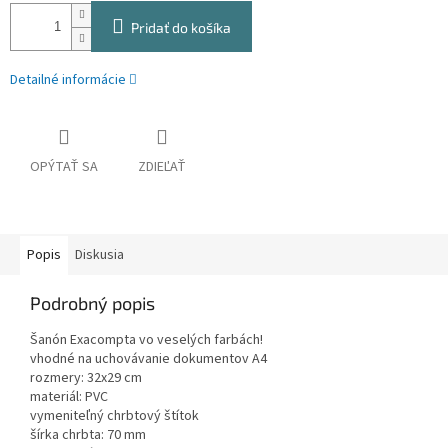
Pridať do košíka
Detailné informácie
OPÝTAŤ SA
ZDIEĽAŤ
Popis
Diskusia
Podrobný popis
Šanón Exacompta vo veselých farbách!
vhodné na uchovávanie dokumentov A4
rozmery: 32x29 cm
materiál: PVC
vymeniteľný chrbtový štítok
šírka chrbta: 70 mm