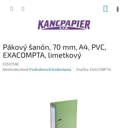
Prejsť
NÁKUP
na
obsah
KOŠÍK
Pákový šanón, 70 mm, A4, PVC,
EXACOMPTA, limetkový
EX53756E
Priemerné
Neohodnotené
Podrobnosti hodnotenia
Značka:
EXACOMPTA
hodnotenie
produktu
je
0,0
z
5
hviezdičiek.