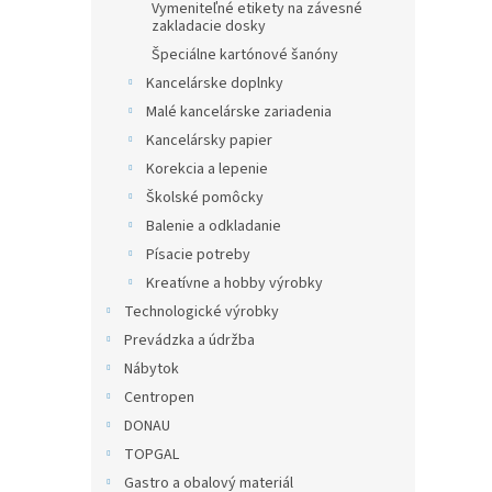
Vymeniteľné etikety na závesné
zakladacie dosky
Špeciálne kartónové šanóny
Kancelárske doplnky
Malé kancelárske zariadenia
Kancelársky papier
Korekcia a lepenie
Školské pomôcky
Balenie a odkladanie
Písacie potreby
Kreatívne a hobby výrobky
Technologické výrobky
Prevádzka a údržba
Nábytok
Centropen
DONAU
TOPGAL
Gastro a obalový materiál