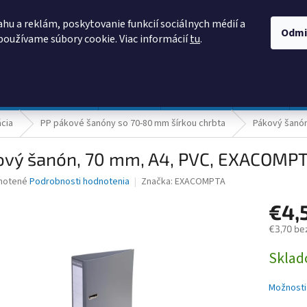
AKO NAKUPOVAŤ
OBCHODNÉ PODMIENKY
PODMIENKY OCHRANY
hu a reklám, poskytovanie funkcií sociálnych médií a
Odmi
používame súbory cookie. Viac informácií
tu
.
HĽADAŤ
Prevádzka a údržba
Nábytok
Centropen
DONAU
ácia
PP pákové šanóny so 70-80 mm šírkou chrbta
Pákový šanó
ový šanón, 70 mm, A4, PVC, EXACOMPT
né
notené
Podrobnosti hodnotenia
Značka:
EXACOMPTA
nie
€4,
u
€3,70 be
Jednotk
Skla
cena:
iek.
Možnosti