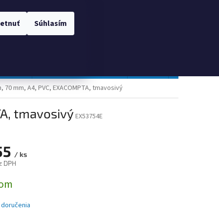
 OSOBNÝCH ÚDAJOV
Prihlásenie
etnuť
Súhlasím
NÁKUPNÝ
Prázdny košík
KOŠÍK
TOPGAL
Gastro a obalový materiál
Tlačivá
Obchodné po
n, 70 mm, A4, PVC, EXACOMPTA, tmavosivý
A, tmavosivý
EX53754E
55
/ ks
z DPH
ová
dom
 doručenia