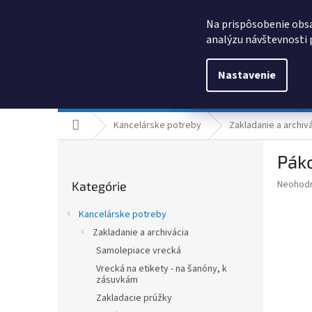
Prejsť
0385325635
obchod@kancpapier.sk
na
Na prispôsobenie obsa
obsah
analýzu návštevnosti 
Nastavenie
Kancelárske potreby
Technologické výrobky
Domov
Kancelárske potreby
Zakladanie a archiv
B
Pák
o
Preskočiť
č
Priemer
Neohod
Kategórie
kategórie
n
hodnote
ý
produkt
Kancelárske potreby
p
je
Zakladanie a archivácia
0,0
a
z
Samolepiace vrecká
n
5
e
Vrecká na etikety - na šanóny, k
hviezdič
zásuvkám
l
Zakladacie prúžky