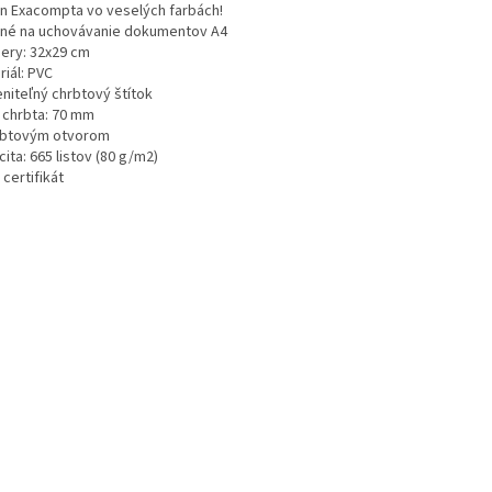
n Exacompta vo veselých farbách!
né na uchovávanie dokumentov A4
ery: 32x29 cm
riál: PVC
niteľný chrbtový štítok
a chrbta: 70 mm
rbtovým otvorom
ita: 665 listov (80 g/m2)
certifikát