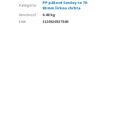
PP pákové šanóny so 70-
Kategória
:
80 mm šírkou chrbta
Hmotnosť
:
0.48 kg
EAN
:
3130630537540