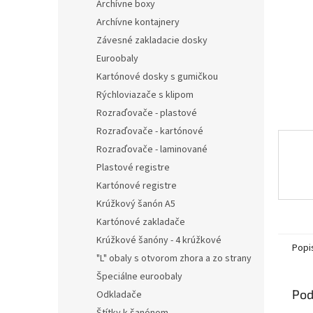
Archívne boxy
Archívne kontajnery
Závesné zakladacie dosky
Euroobaly
Kartónové dosky s gumičkou
Rýchloviazače s klipom
Rozraďovače - plastové
Rozraďovače - kartónové
Rozraďovače - laminované
Plastové registre
Kartónové registre
Krúžkový šanón A5
Kartónové zakladače
Krúžkové šanóny - 4 krúžkové
Popi
"L" obaly s otvorom zhora a zo strany
Špeciálne euroobaly
Pod
Odkladače