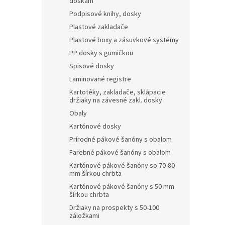
doskám
Podpisové knihy, dosky
Plastové zakladače
Plastové boxy a zásuvkové systémy
PP dosky s gumičkou
Spisové dosky
Laminované registre
Kartotéky, zakladače, sklápacie
držiaky na závesné zakl. dosky
Obaly
Kartónové dosky
Prírodné pákové šanóny s obalom
Farebné pákové šanóny s obalom
Kartónové pákové šanóny so 70-80
mm šírkou chrbta
Kartónové pákové šanóny s 50 mm
šírkou chrbta
Držiaky na prospekty s 50-100
záložkami