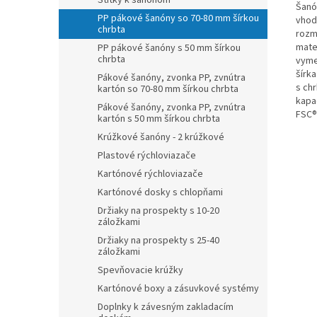
Štítky k šanónom
Šanó
PP pákové šanóny so 70-80 mm šírkou
vhod
chrbta
rozm
mate
PP pákové šanóny s 50 mm šírkou
chrbta
vyme
šírk
Pákové šanóny, zvonka PP, zvnútra
s ch
kartón so 70-80 mm šírkou chrbta
kapac
Pákové šanóny, zvonka PP, zvnútra
FSC® 
kartón s 50 mm šírkou chrbta
Krúžkové šanóny - 2 krúžkové
Plastové rýchloviazače
Kartónové rýchloviazače
Kartónové dosky s chlopňami
Držiaky na prospekty s 10-20
záložkami
Držiaky na prospekty s 25-40
záložkami
Spevňovacie krúžky
Kartónové boxy a zásuvkové systémy
Doplnky k závesným zakladacím