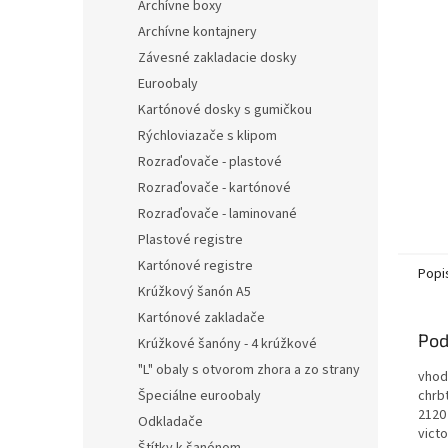
Archívne boxy
Archívne kontajnery
Závesné zakladacie dosky
Euroobaly
Kartónové dosky s gumičkou
Rýchloviazače s klipom
Rozraďovače - plastové
Rozraďovače - kartónové
Rozraďovače - laminované
Plastové registre
Kartónové registre
Popi
Krúžkový šanón A5
Kartónové zakladače
Pod
Krúžkové šanóny - 4 krúžkové
"L" obaly s otvorom zhora a zo strany
vhod
Špeciálne euroobaly
chrb
2120 
Odkladače
victo