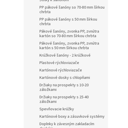
Štítky k šanónom
PP pákové šanóny so 70-80 mm šírkou
chrbta
PP pákové šanóny s 50 mm šírkou
chrbta
Pákové šanóny, zvonka PP, zvnútra
kartón so 70-80 mm šírkou chrbta
Pákové šanóny, zvonka PP, zvnútra
kartón s 50 mm šírkou chrbta
Krúžkové šanóny - 2 krúžkové
Plastové rýchloviazače
Kartónové rýchloviazače
Kartónové dosky s chlopňami
Držiaky na prospekty s 10-20
záložkami
Držiaky na prospekty s 25-40
záložkami
Spevňovacie krúžky
Kartónové boxy a zásuvkové systémy
Doplnky k závesným zakladacím