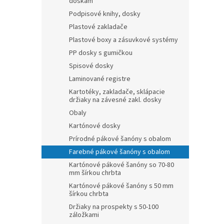
doskám
Podpisové knihy, dosky
Plastové zakladače
Plastové boxy a zásuvkové systémy
PP dosky s gumičkou
Spisové dosky
Laminované registre
Kartotéky, zakladače, sklápacie
držiaky na závesné zakl. dosky
Obaly
Kartónové dosky
Prírodné pákové šanóny s obalom
Farebné pákové šanóny s obalom
Kartónové pákové šanóny so 70-80
mm šírkou chrbta
Kartónové pákové šanóny s 50 mm
šírkou chrbta
Držiaky na prospekty s 50-100
záložkami