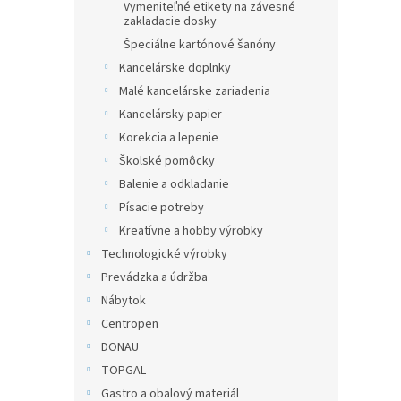
Vymeniteľné etikety na závesné
zakladacie dosky
Špeciálne kartónové šanóny
Kancelárske doplnky
Malé kancelárske zariadenia
Kancelársky papier
Korekcia a lepenie
Školské pomôcky
Balenie a odkladanie
Písacie potreby
Kreatívne a hobby výrobky
Technologické výrobky
Prevádzka a údržba
Nábytok
Centropen
DONAU
TOPGAL
Gastro a obalový materiál