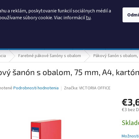
AKO NAKUPOVAŤ
OBCHODNÉ PODMIENKY
PODMIENKY OCHRANY
hu a reklám, poskytovanie funkcií sociálnych médií a
Odmi
používame súbory cookie. Viac informácií
tu
.
HĽADAŤ
Prevádzka a údržba
Nábytok
Centropen
DONAU
ácia
Farebné pákové šanóny s obalom
Pákový šanón s obalom, 
vý šanón s obalom, 75 mm, A4, kartón
né
notené
Podrobnosti hodnotenia
Značka:
VICTORIA OFFICE
nie
€3,
u
€3 bez 
Jednotk
Skla
cena:
iek.
Možnosti