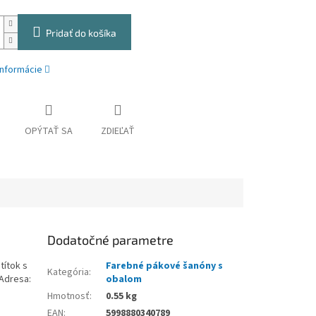
Pridať do košíka
informácie
OPÝTAŤ SA
ZDIEĽAŤ
Dodatočné parametre
ítok s
Farebné pákové šanóny s
Kategória
:
 Adresa:
obalom
Hmotnosť
:
0.55 kg
EAN
:
5998880340789