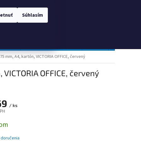
 OSOBNÝCH ÚDAJOV
Prihlásenie
etnuť
Súhlasím
NÁKUPNÝ
Prázdny košík
KOŠÍK
TOPGAL
Gastro a obalový materiál
Tlačivá
Obchodné po
75 mm, A4, kartón, VICTORIA OFFICE, červený
, VICTORIA OFFICE, červený
69
/ ks
DPH
ová
dom
 doručenia