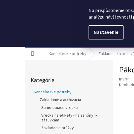
Prejsť
0385325635
obchod@kancpapier.sk
na
Na prispôsobenie obsa
obsah
analýzu návštevnosti 
Nastavenie
Kancelárske potreby
Technologické výrobky
Domov
Kancelárske potreby
Zakladanie a archiv
B
Páko
o
Preskočiť
č
IDVNP
Kategórie
kategórie
n
Priemer
Neohod
ý
hodnote
Kancelárske potreby
p
produkt
Zakladanie a archivácia
je
a
0,0
Samolepiace vrecká
n
z
e
Vrecká na etikety - na šanóny, k
5
zásuvkám
l
hviezdič
Zakladacie prúžky