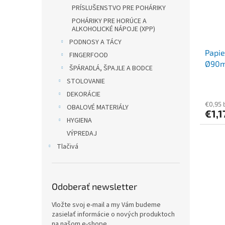
PRÍSLUŠENSTVO PRE POHÁRIKY
POHÁRIKY PRE HORÚCE A
ALKOHOLICKÉ NÁPOJE (XPP)
PODNOSY A TÁCY
Papie
FINGERFOOD
Ø90mm
ŠPÁRADLÁ, ŠPAJLE A BODCE
STOLOVANIE
DEKORÁCIE
€0,95 
OBALOVÉ MATERIÁLY
€1,1
HYGIENA
VÝPREDAJ
Tlačivá
Odoberať newsletter
Vložte svoj e-mail a my Vám budeme
zasielať informácie o nových produktoch
na našom e-shope.