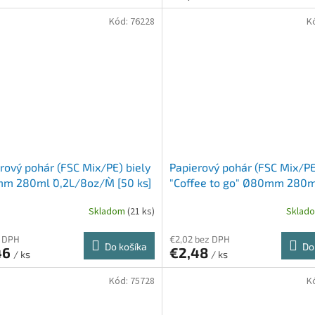
Kód:
76228
K
rový pohár (FSC Mix/PE) biely
Papierový pohár (FSC Mix/P
 280ml `0,2L/8oz/M` [50 ks]
"Coffee to go" Ø80mm 280m
`0,2L/8oz/M` [50 ks]
Skladom
(21 ks)
Sklad
z DPH
€2,02 bez DPH
Do košíka
Do
46
€2,48
/ ks
/ ks
Kód:
75728
K