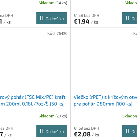
Skladom
(34 ks)
Sklad
bez DPH
€1,58 bez DPH
Do košíka
Do
51
€1,94
/ ks
/ ks
Kód:
76420
K
rový pohár (FSC Mix/PE) kraft
Viečko (rPET) s krížovým ot
 200ml `0,18L/7oz/S` [50 ks]
pre pohár Ø80mm [100 ks]
Skladom
(28 ks)
Sklado
bez DPH
€1,69 bez DPH
Do košíka
Do
97
€2,08
/ ks
/ ks