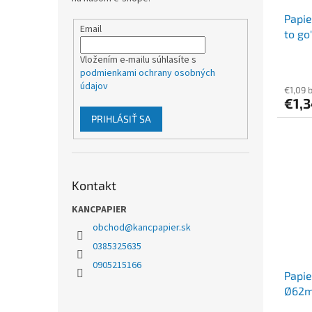
Papie
Email
to g
+ vie
Vložením e-mailu súhlasíte s
podmienkami ochrany osobných
údajov
€1,09 
€1,
PRIHLÁSIŤ SA
Kontakt
KANCPAPIER
obchod
@
kancpapier.sk
0385325635
0905215166
Papie
Ø62mm
ks]