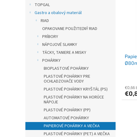
r
p
TOPGAL
o
i
Gastro a obalový materiál
d
s
u
RIAD
p
k
OPAKOVANE POUŽITEĽNÝ RIAD
r
t
o
PRÍBORY
o
d
NÁPOJOVÉ SLAMKY
v
u
TÁCKY, TANIERE A MISKY
Papie
k
POHÁRIKY
Ø80mm
t
BIOPLASTOVÉ POHÁRIKY
o
PLASTOVÉ POHÁRIKY PRE
v
OCHLADZOVAČE VODY
€0,66 
PLASTOVÉ POHÁRIKY KRYŠTÁL (PS)
€0,
PLASTOVÉ POHÁRIKY NA HORÚCE
NÁPOJE
PLASTOVÉ POHÁRIKY (PP)
AUTOMATOVÉ POHÁRIKY
PAPIEROVÉ POHÁRIKY A VIEČKA
PLASTOVÉ POHÁRIKY (PET) A VIEČKA