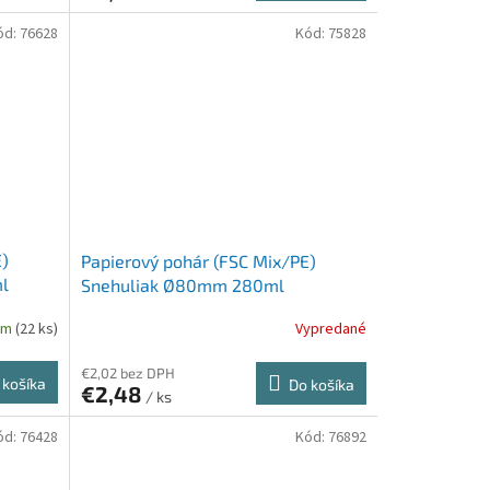
ód:
76628
Kód:
75828
E)
Papierový pohár (FSC Mix/PE)
l
Snehuliak Ø80mm 280ml
`0,2L/8oz/M` [50 ks]
om
(22 ks)
Vypredané
€2,02 bez DPH
 košíka
Do košíka
€2,48
/ ks
ód:
76428
Kód:
76892