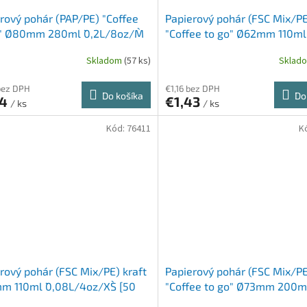
rový pohár (PAP/PE) "Coffee
Papierový pohár (FSC Mix/P
o" Ø80mm 280ml `0,2L/8oz/M`
"Coffee to go" Ø62mm 110ml
čko [10 sád]
`0,08L/4oz/XS` [50 ks]
Skladom
(57 ks)
Sklad
bez DPH
€1,16 bez DPH
Do košíka
Do
34
€1,43
/ ks
/ ks
Kód:
76411
K
rový pohár (FSC Mix/PE) kraft
Papierový pohár (FSC Mix/P
 110ml `0,08L/4oz/XS` [50
"Coffee to go" Ø73mm 200m
`0,18L/7oz/S` [50 ks]