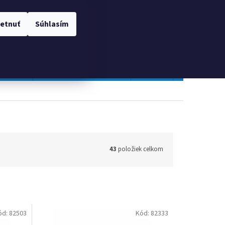
 OSOBNÝCH ÚDAJOV
Prihlásenie
etnuť
Súhlasím
NÁKUPNÝ
Prázdny košík
KOŠÍK
TOPGAL
Gastro a obalový materiál
Tlačivá
Obchodné po
43
položiek celkom
ód:
82503
Kód:
82333