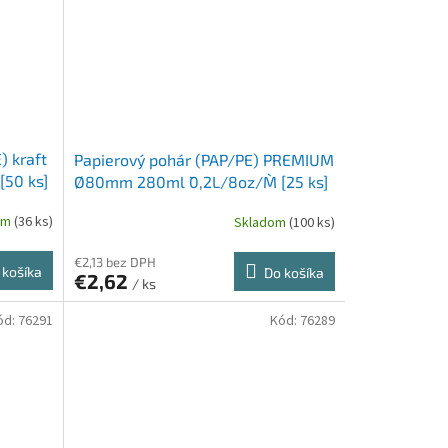
) kraft
Papierový pohár (PAP/PE) PREMIUM
[50 ks]
Ø80mm 280ml `0,2L/8oz/M` [25 ks]
om
(36 ks)
Skladom
(100 ks)
€2,13 bez DPH
 košíka
Do košíka
€2,62
/ ks
ód:
76291
Kód:
76289