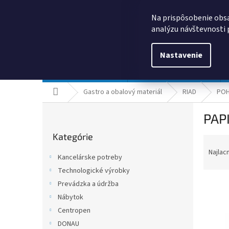
Prejsť
0385325635
obchod@kancpapier.sk
na
Na prispôsobenie obsa
obsah
analýzu návštevnosti 
Nastavenie
Kancelárske potreby
Technologické výrobky
Domov
Gastro a obalový materiál
RIAD
POH
B
PAP
o
Preskočiť
č
Kategórie
kategórie
R
n
a
ý
Najlac
Kancelárske potreby
d
p
Technologické výrobky
e
a
n
Prevádzka a údržba
n
i
e
Nábytok
e
l
Centropen
V
p
ý
DONAU