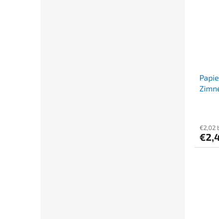
Papie
Zimn
`0,2L
€2,02 
€2,