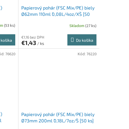
E)
Papierový pohár (FSC Mix/PE) biely
Ø62mm 110ml `0,08L/4oz/XS` [50
ks]
om
(53 ks)
Skladom
(27 ks)
€1,16 bez DPH
 košíka
Do košíka
€1,43
/ ks
ód:
76620
Kód:
76220
E)
Papierový pohár (FSC Mix/PE) biely
l
Ø73mm 200ml `0,18L/7oz/S` [50 ks]