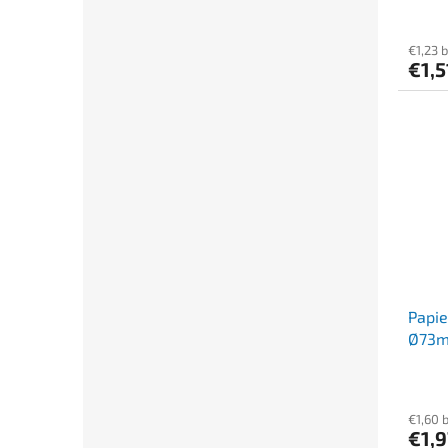
€1,23 
€1,
Papie
Ø73mm
€1,60 
€1,