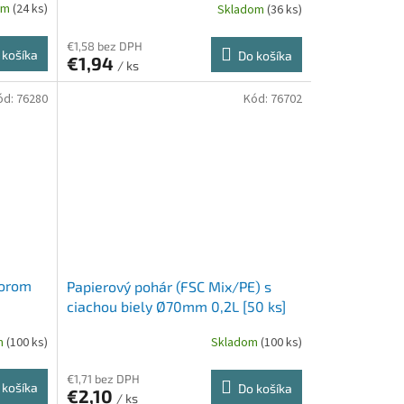
om
(24 ks)
Skladom
(36 ks)
€1,58 bez DPH
 košíka
Do košíka
€1,94
/ ks
ód:
76280
Kód:
76702
vorom
Papierový pohár (FSC Mix/PE) s
ciachou biely Ø70mm 0,2L [50 ks]
m
(100 ks)
Skladom
(100 ks)
€1,71 bez DPH
 košíka
Do košíka
€2,10
/ ks