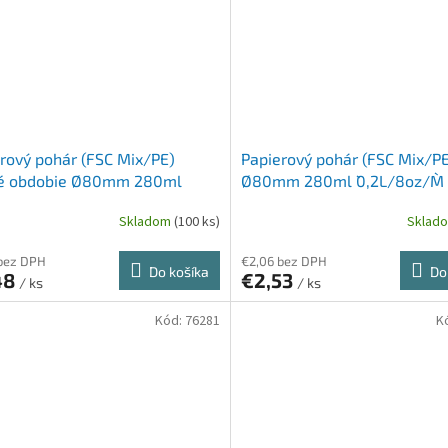
rový pohár (FSC Mix/PE)
Papierový pohár (FSC Mix/PE
é obdobie Ø80mm 280ml
Ø80mm 280ml `0,2L/8oz/M` 
/8oz/M` [50 ks]
Skladom
(100 ks)
Sklad
bez DPH
€2,06 bez DPH
Do košíka
Do
48
€2,53
/ ks
/ ks
Kód:
76281
K