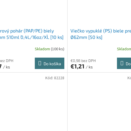
rový pohár (PAP/PE) biely
Viečko vypuklé (PS) biele pr
 510ml `0,4L/16oz/XL` [10 ks]
Ø62mm [50 ks]
Skladom
(100 ks)
Sklado
bez DPH
€0,98 bez DPH
Do košíka
Do
7
€1,21
/ ks
/ ks
Kód:
82228
K