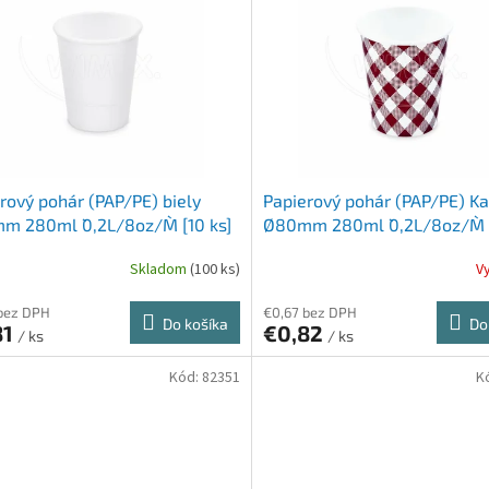
rový pohár (PAP/PE) biely
Papierový pohár (PAP/PE) Ka
 280ml `0,2L/8oz/M` [10 ks]
Ø80mm 280ml `0,2L/8oz/M` [
Skladom
(100 ks)
V
bez DPH
€0,67 bez DPH
Do košíka
Do
81
€0,82
/ ks
/ ks
Kód:
82351
K