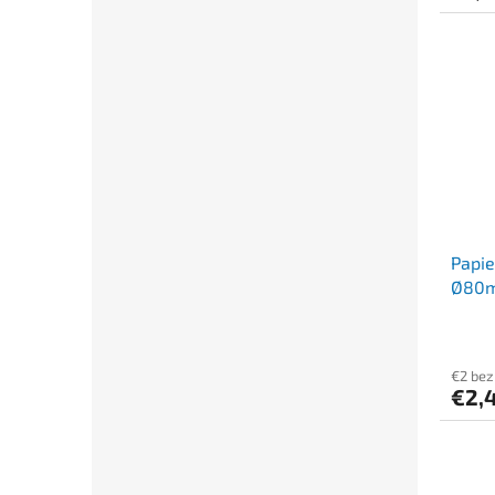
Papie
Ø80mm
€2 be
€2,