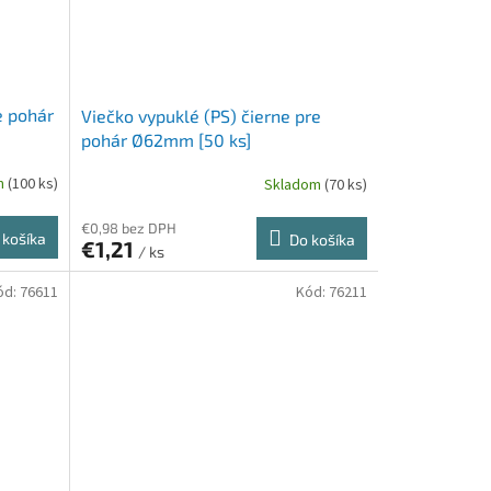
e pohár
Viečko vypuklé (PS) čierne pre
pohár Ø62mm [50 ks]
m
(100 ks)
Skladom
(70 ks)
€0,98 bez DPH
 košíka
Do košíka
€1,21
/ ks
ód:
76611
Kód:
76211