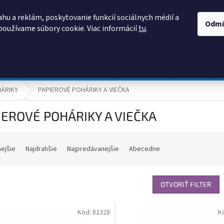
AKO NAKUPOVAŤ
OBCHODNÉ PODMIENKY
PODMIENKY OCHRANY
hu a reklám, poskytovanie funkcií sociálnych médií a
Odmi
používame súbory cookie. Viac informácií
tu
.
HĽADAŤ
Prevádzka a údržba
Nábytok
Centropen
DONAU
ÁRIKY
PAPIEROVÉ POHÁRIKY A VIEČKA
IEROVÉ POHÁRIKY A VIEČKA
nejšie
Najdrahšie
Najpredávanejšie
Abecedne
OTVORIŤ FILTER
Kód:
82328
K