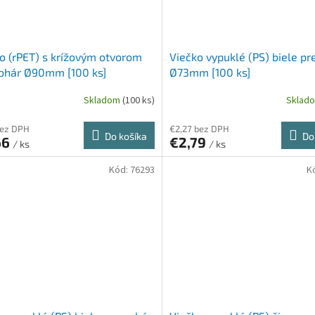
o (rPET) s krížovým otvorom
Viečko vypuklé (PS) biele pr
ohár Ø90mm [100 ks]
Ø73mm [100 ks]
Skladom
(100 ks)
Sklad
bez DPH
€2,27 bez DPH
Do košíka
Do
66
€2,79
/ ks
/ ks
Kód:
76293
K