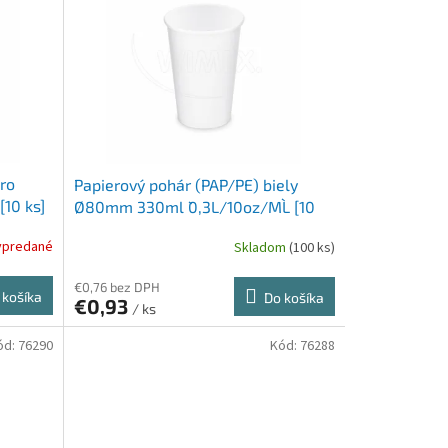
ro
Papierový pohár (PAP/PE) biely
10 ks]
Ø80mm 330ml `0,3L/10oz/ML` [10
ks]
ypredané
Skladom
(100 ks)
€0,76 bez DPH
 košíka
Do košíka
€0,93
/ ks
ód:
76290
Kód:
76288