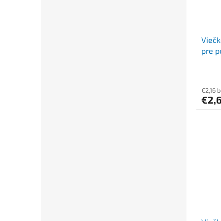
Viečk
pre p
€2,16 
€2,