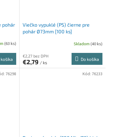
e pohár
Viečko vypuklé (PS) čierne pre
pohár Ø73mm [100 ks]
om
(63 ks)
Skladom
(40 ks)
€2,27 bez DPH
 košíka
Do košíka
€2,79
/ ks
ód:
76298
Kód:
76233