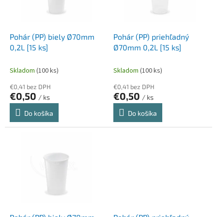
p
k
r
t
o
o
d
Pohár (PP) biely Ø70mm
Pohár (PP) priehľadný
v
u
0,2L [15 ks]
Ø70mm 0,2L [15 ks]
k
t
Skladom
(100 ks)
Skladom
(100 ks)
o
€0,41 bez DPH
€0,41 bez DPH
v
€0,50
€0,50
/ ks
/ ks
Do košíka
Do košíka