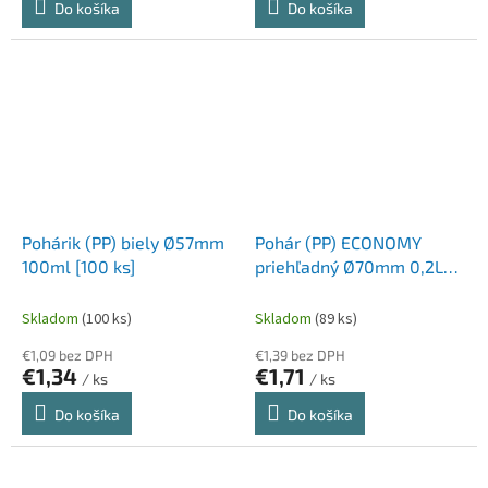
Do košíka
Do košíka
Pohárik (PP) biely Ø57mm
Pohár (PP) ECONOMY
100ml [100 ks]
priehľadný Ø70mm 0,2L
[100 ks]
Skladom
(100 ks)
Skladom
(89 ks)
€1,09 bez DPH
€1,39 bez DPH
€1,34
€1,71
/ ks
/ ks
Do košíka
Do košíka