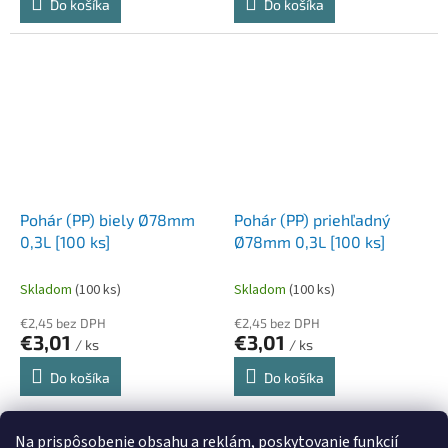
Do košíka
Do košíka
Pohár (PP) biely Ø78mm
Pohár (PP) priehľadný
0,3L [100 ks]
Ø78mm 0,3L [100 ks]
Skladom
(100 ks)
Skladom
(100 ks)
€2,45 bez DPH
€2,45 bez DPH
€3,01
€3,01
/ ks
/ ks
Do košíka
Do košíka
22
položiek celkom
Na prispôsobenie obsahu a reklám, poskytovanie funkcií
O