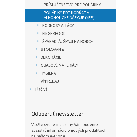
PRÍSLUŠENSTVO PRE POHÁRIKY
POHÁRIKY PRE HORÚCE A
ALKOHOLICKÉ NÁPOJE (XPP)
PODNOSY A TÁCY
FINGERFOOD
ŠPÁRADLÁ, ŠPAJLE A BODCE
STOLOVANIE
DEKORÁCIE
OBALOVÉ MATERIÁLY
HYGIENA
VÝPREDAJ
Tlačivá
Odoberať newsletter
Vložte svoj e-mail a my Vám budeme
zasielať informácie o nových produktoch
na našom e-shope.