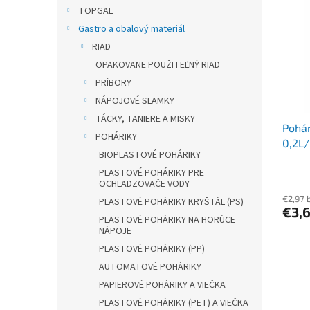
r
p
TOPGAL
o
i
Gastro a obalový materiál
d
s
u
RIAD
p
k
OPAKOVANE POUŽITEĽNÝ RIAD
r
t
o
PRÍBORY
o
d
NÁPOJOVÉ SLAMKY
v
u
TÁCKY, TANIERE A MISKY
Pohár
k
POHÁRIKY
0,2L/
t
BIOPLASTOVÉ POHÁRIKY
o
PLASTOVÉ POHÁRIKY PRE
v
OCHLADZOVAČE VODY
€2,97 
PLASTOVÉ POHÁRIKY KRYŠTÁL (PS)
€3,
PLASTOVÉ POHÁRIKY NA HORÚCE
NÁPOJE
PLASTOVÉ POHÁRIKY (PP)
AUTOMATOVÉ POHÁRIKY
PAPIEROVÉ POHÁRIKY A VIEČKA
PLASTOVÉ POHÁRIKY (PET) A VIEČKA