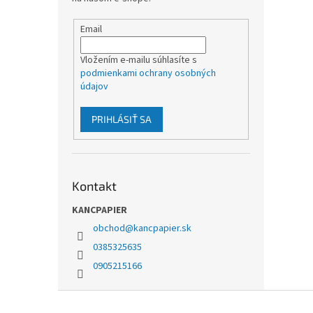
Email
Vložením e-mailu súhlasíte s
podmienkami ochrany osobných
údajov
PRIHLÁSIŤ SA
Kontakt
KANCPAPIER
obchod
@
kancpapier.sk
0385325635
0905215166
Z
á