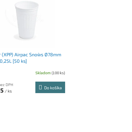
 (XPP) Airpac Snow`s Ø78mm
0,25L [50 ks]
Skladom
(100 ks)
bez DPH
Do košíka
65
/ ks
O
v
l
á
d
a