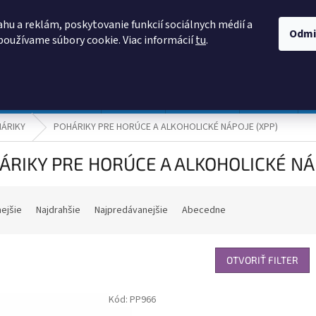
AKO NAKUPOVAŤ
OBCHODNÉ PODMIENKY
PODMIENKY OCHRANY
hu a reklám, poskytovanie funkcií sociálnych médií a
Odmi
používame súbory cookie. Viac informácií
tu
.
HĽADAŤ
Prevádzka a údržba
Nábytok
Centropen
DONAU
ÁRIKY
POHÁRIKY PRE HORÚCE A ALKOHOLICKÉ NÁPOJE (XPP)
ÁRIKY PRE HORÚCE A ALKOHOLICKÉ NÁ
nejšie
Najdrahšie
Najpredávanejšie
Abecedne
OTVORIŤ FILTER
Kód:
PP966