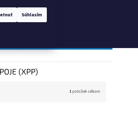
 OSOBNÝCH ÚDAJOV
Prihlásenie
etnuť
Súhlasím
NÁKUPNÝ
Prázdny košík
KOŠÍK
TOPGAL
Gastro a obalový materiál
Tlačivá
Obchodné po
POJE (XPP)
1
položiek celkom