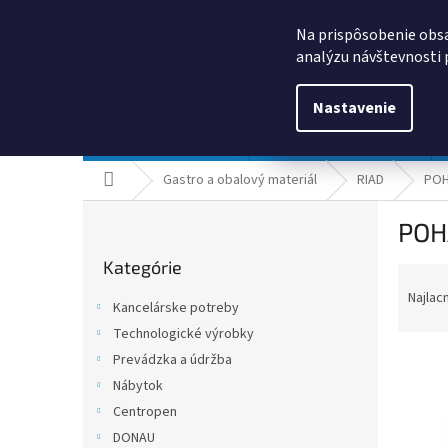
Prejsť
0385325635
obchod@kancpapier.sk
na
Na prispôsobenie obsa
obsah
analýzu návštevnosti 
Nastavenie
Kancelárske potreby
Technologické výrobky
Domov
Gastro a obalový materiál
RIAD
POH
B
POH
o
Preskočiť
č
Kategórie
kategórie
R
n
a
ý
Najlac
Kancelárske potreby
d
p
Technologické výrobky
e
a
n
Prevádzka a údržba
n
i
e
Nábytok
e
l
Centropen
V
p
ý
DONAU