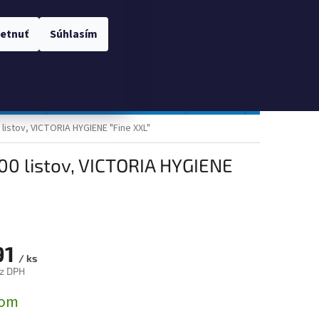
 OSOBNÝCH ÚDAJOV
Prihlásenie
etnuť
Súhlasím
NÁKUPNÝ
Prázdny košík
KOŠÍK
TOPGAL
Gastro a obalový materiál
Tlačivá
Obchodné po
 listov, VICTORIA HYGIENE "Fine XXL"
500 listov, VICTORIA HYGIENE
91
/ ks
z DPH
ová
dom