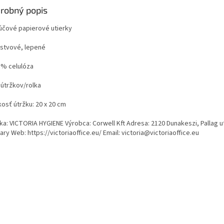
robný popis
túčové papierové utierky
vrstvové, lepené
0 % celulóza
 útržkov/rolka
kosť útržku: 20 x 20 cm
ka: VICTORIA HYGIENE Výrobca: Corwell Kft Adresa: 2120 Dunakeszi, Pallag u
ry Web: https://victoriaoffice.eu/ Email: victoria@victoriaoffice.eu