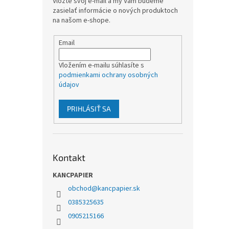
Vložte svoj e-mail a my Vám budeme
zasielať informácie o nových produktoch
na našom e-shope.
Email
Vložením e-mailu súhlasíte s
podmienkami ochrany osobných
údajov
PRIHLÁSIŤ SA
Kontakt
KANCPAPIER
obchod
@
kancpapier.sk
0385325635
0905215166