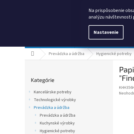
Prejsť
0385325635
obchod@kancpapier.sk
na
Na prispôsobenie obsa
obsah
analýzu návštevnosti 
Nastavenie
Kancelárske potreby
Technologické výrobky
Domov
Prevádzka a údržba
Hygienické potreby
B
Papi
o
Preskočiť
č
"Fin
Kategórie
kategórie
n
KHH356
ý
Kancelárske potreby
Priemer
Neohod
p
hodnote
Technologické výrobky
a
produkt
Prevádzka a údržba
n
je
e
Prevádzka a údržba
0,0
z
l
Kuchynské výrobky
5
Hygienické potreby
hviezdič