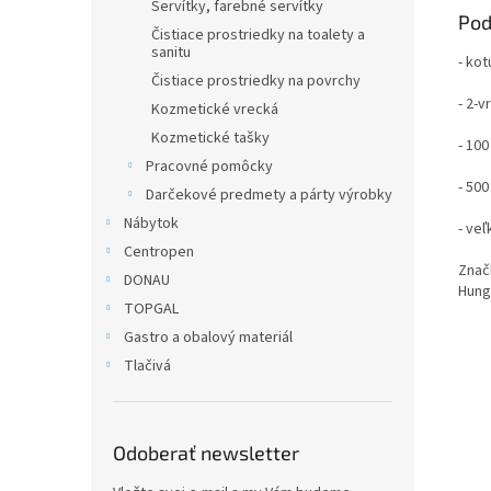
Servítky, farebné servítky
Pod
Čistiace prostriedky na toalety a
sanitu
- ko
Čistiace prostriedky na povrchy
- 2-
Kozmetické vrecká
Kozmetické tašky
- 10
Pracovné pomôcky
- 500
Darčekové predmety a párty výrobky
Nábytok
- veľ
Centropen
Znač
DONAU
Hunga
TOPGAL
Gastro a obalový materiál
Tlačivá
Odoberať newsletter