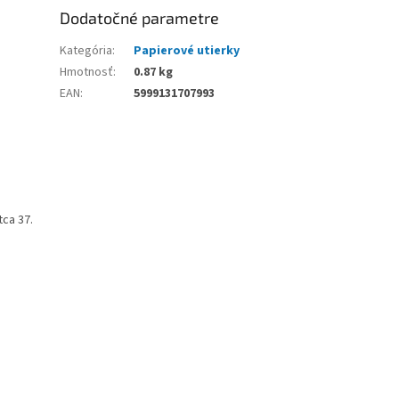
Dodatočné parametre
Kategória
:
Papierové utierky
Hmotnosť
:
0.87 kg
EAN
:
5999131707993
tca 37.