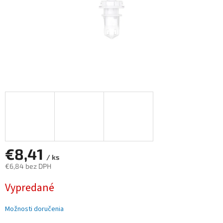
€8,41
/ ks
€6,84 bez DPH
Jednotková
Vypredané
cena:
Možnosti doručenia