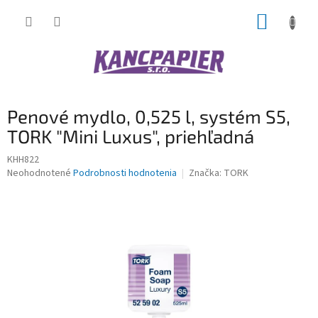
Prejsť
NÁKUP
na
obsah
KOŠÍK
Penové mydlo, 0,525 l, systém S5,
TORK "Mini Luxus", priehľadná
KHH822
Priemerné
Neohodnotené
Podrobnosti hodnotenia
Značka:
TORK
hodnotenie
produktu
je
0,0
z
5
hviezdičiek.