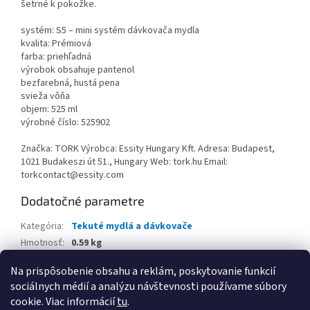
šetrné k pokožke.
systém: S5 – mini systém dávkovača mydla
kvalita: Prémiová
farba: priehľadná
výrobok obsahuje pantenol
bezfarebná, hustá pena
svieža vôňa
objem: 525 ml
výrobné číslo: 525902
Značka: TORK Výrobca: Essity Hungary Kft. Adresa: Budapest,
1021 Budakeszi út 51., Hungary Web: tork.hu Email:
torkcontact@essity.com
Dodatočné parametre
Kategória
:
Tekuté mydlá a dávkovače
Hmotnosť
:
0.59 kg
EAN
:
7322542322079
Na prispôsobenie obsahu a reklám, poskytovanie funkcií
sociálnych médií a analýzu návštevnosti používame súbory
Z
cookie. Viac informácií
tu
.