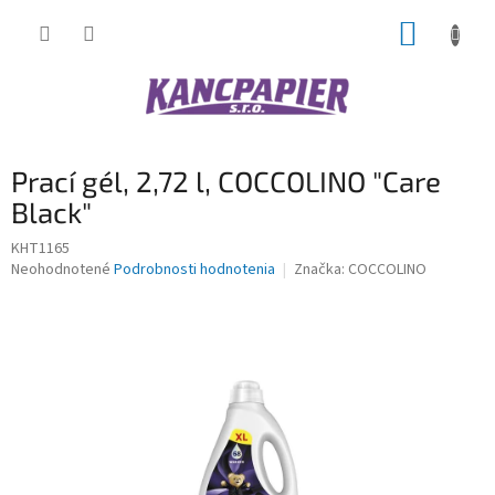
Prejsť
NÁKUP
na
obsah
KOŠÍK
Prací gél, 2,72 l, COCCOLINO "Care
Black"
KHT1165
Priemerné
Neohodnotené
Podrobnosti hodnotenia
Značka:
COCCOLINO
hodnotenie
produktu
je
0,0
z
5
hviezdičiek.