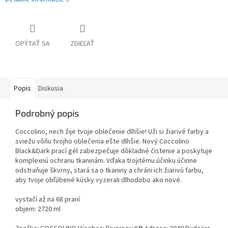
OPÝTAŤ SA
ZDIEĽAŤ
Popis
Diskusia
Podrobný popis
Coccolino, nech žije tvoje oblečenie dlhšie! Uži si žiarivé farby a
sviežu vôňu tvojho oblečenia ešte dlhšie. Nový Coccolino
Black&Dark prací gél zabezpečuje dôkladné čistenie a poskytuje
komplexnú ochranu tkaninám. Vďaka trojitému účinku účinne
odstraňuje škvrny, stará sa o tkaniny a chráni ich žiarivú farbu,
aby tvoje obľúbené kúsky vyzerali dlhodobo ako nové.
vystačí až na 68 praní
objem: 2720 ml