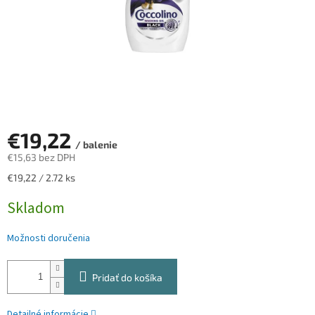
€19,22
/ balenie
€15,63 bez DPH
Jednotková
€19,22 / 2.72 ks
cena:
Skladom
Možnosti doručenia
Pridať do košíka
Detailné informácie