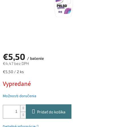
€5,50
/ balenie
€4,47 bez DPH
Jednotková
€5,50 / 2 ks
cena:
Vypredané
Možnosti doručenia
Pridať do košíka
Detailné informácie