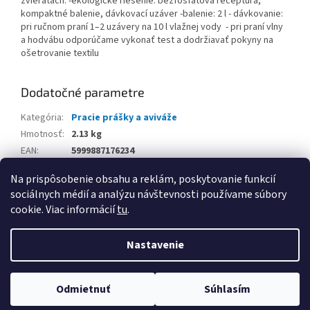
zvieratách. -ekologické riešenie: bezfosfátová receptúra,
kompaktné balenie, dávkovací uzáver -balenie: 2 l - dávkovanie:
pri ručnom praní 1–2 uzávery na 10 l vlažnej vody - pri praní vlny
a hodvábu odporúčame vykonať test a dodržiavať pokyny na
ošetrovanie textilu
Dodatočné parametre
Kategória
:
Pracie prášky a aviváže
Hmotnosť
:
2.13 kg
EAN
:
5999887176234
Balenie
:
Na prispôsobenie obsahu a reklám, poskytovanie funkcií
sociálnych médií a analýzu návštevnosti používame súbory
Z
cookie. Viac informácií
tu
.
á
Vytvoril Shoptet
p
Nastavenie
ä
t
Copyright 2026
www.kancpapier.sk
. Všetky práva vyhradené.
i
Odmietnuť
Súhlasím
Upraviť nastavenie cookies
e