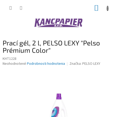
Prejsť
NÁKUP
na
obsah
KOŠÍK
Prací gél, 2 l, PELSO LEXY "Pelso
Prémium Color"
KHT1228
Priemerné
Neohodnotené
Podrobnosti hodnotenia
Značka:
PELSO LEXY
hodnotenie
produktu
je
0,0
z
5
hviezdičiek.