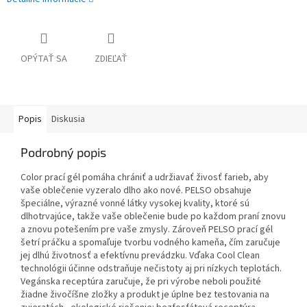
OPÝTAŤ SA
ZDIEĽAŤ
Popis
Diskusia
Podrobný popis
Color prací gél pomáha chrániť a udržiavať živosť farieb, aby
vaše oblečenie vyzeralo dlho ako nové. PELSO obsahuje
špeciálne, výrazné vonné látky vysokej kvality, ktoré sú
dlhotrvajúce, takže vaše oblečenie bude po každom praní znovu
a znovu potešením pre vaše zmysly. Zároveň PELSO prací gél
šetrí práčku a spomaľuje tvorbu vodného kameňa, čím zaručuje
jej dlhú životnosť a efektívnu prevádzku. Vďaka Cool Clean
technológii účinne odstraňuje nečistoty aj pri nízkych teplotách.
Vegánska receptúra zaručuje, že pri výrobe neboli použité
žiadne živočíšne zložky a produkt je úplne bez testovania na