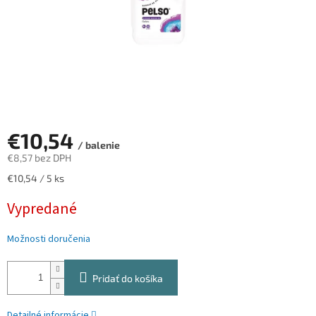
€10,54
/ balenie
€8,57 bez DPH
Jednotková
€10,54 / 5 ks
cena:
Vypredané
Možnosti doručenia
Pridať do košíka
Detailné informácie