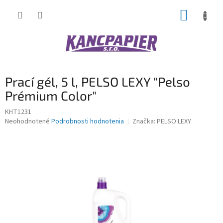
Prejsť
NÁKUP
na
obsah
KOŠÍK
Prací gél, 5 l, PELSO LEXY "Pelso
Prémium Color"
KHT1231
Priemerné
Neohodnotené
Podrobnosti hodnotenia
Značka:
PELSO LEXY
hodnotenie
produktu
je
0,0
z
5
hviezdičiek.