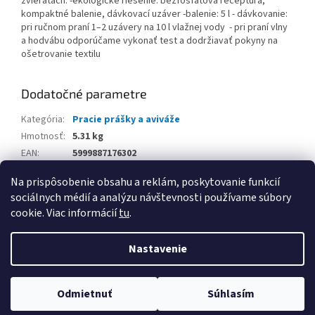
zvieratách. -ekologické riešenie: bezfosfátová receptúra,
kompaktné balenie, dávkovací uzáver -balenie: 5 l - dávkovanie:
pri ručnom praní 1–2 uzávery na 10 l vlažnej vody - pri praní vlny
a hodvábu odporúčame vykonať test a dodržiavať pokyny na
ošetrovanie textilu
Dodatočné parametre
Kategória
:
Pracie prášky a aviváže
Hmotnosť
:
5.31 kg
EAN
:
5999887176302
Balenie
:
Na prispôsobenie obsahu a reklám, poskytovanie funkcií
sociálnych médií a analýzu návštevnosti používame súbory
Z
cookie. Viac informácií
tu
.
á
Vytvoril Shoptet
p
Nastavenie
ä
t
Copyright 2026
www.kancpapier.sk
. Všetky práva vyhradené.
i
Odmietnuť
Súhlasím
Upraviť nastavenie cookies
e