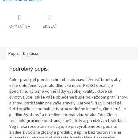
OPÝTAŤ SA
ZDIEĽAŤ
Popis
Diskusia
Podrobný popis
Color prací gél pomáha chrániť a udržiavať živosť farieb, aby
vaše oblečenie vyzeralo dlho ako nové. PELSO obsahuje
špeciálne, výrazné vonné látky vysokej kvality, ktoré sú
dlhotrvajúce, takže vaše oblečenie bude po každom praní znovu
a znovu potešením pre vaše zmysly. Zároveň PELSO prací gél
šetrí práčku a spomaľuje tvorbu vodného kameňa, čím zaručuje
jej dlhú životnosť a efektívnu prevádzku. Vďaka Cool Clean
technológii účinne odstraňuje nečistoty aj pri nízkych teplotách.
Vegánska receptúra zaručuje, že pri výrobe neboli použité
žiadne živočíšne zložky a produkt je úplne bez testovania na