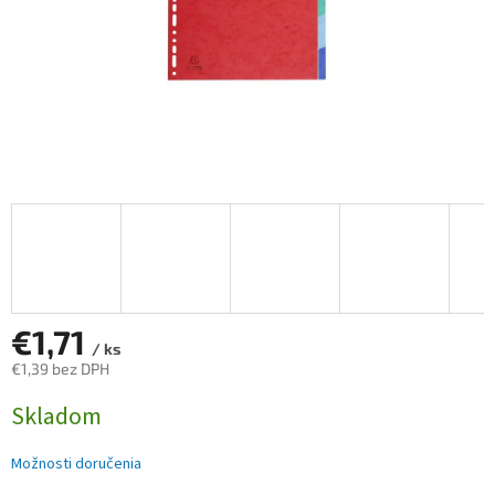
€1,71
/ ks
€1,39 bez DPH
Jednotková
Skladom
cena:
Možnosti doručenia