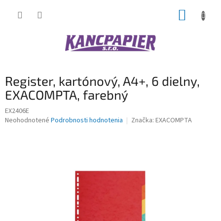
Prejsť
NÁKUP
na
obsah
KOŠÍK
Register, kartónový, A4+, 6 dielny,
EXACOMPTA, farebný
EX2406E
Priemerné
Neohodnotené
Podrobnosti hodnotenia
Značka:
EXACOMPTA
hodnotenie
produktu
je
0,0
z
5
hviezdičiek.