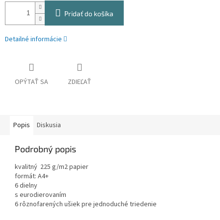
Pridať do košíka
Detailné informácie
OPÝTAŤ SA
ZDIEĽAŤ
Popis
Diskusia
Podrobný popis
kvalitný 225 g/m2 papier
formát: A4+
6 dielny
s eurodierovaním
6 rôznofarených ušiek pre jednoduché triedenie