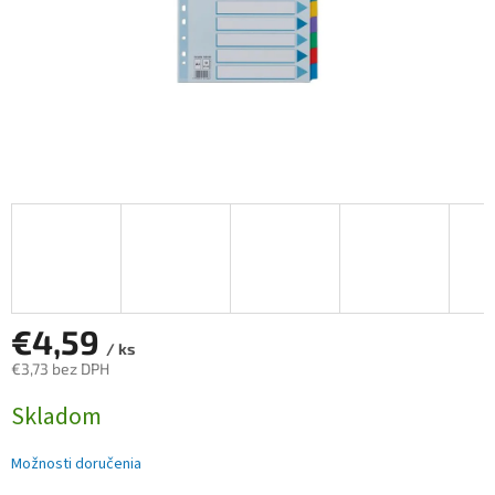
€4,59
/ ks
€3,73 bez DPH
Jednotková
Skladom
cena:
Možnosti doručenia