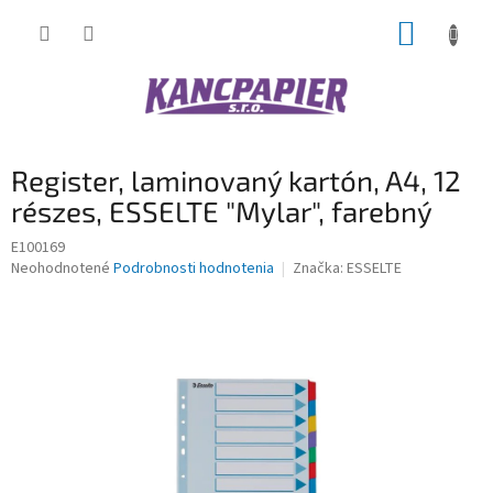
Prejsť
NÁKUP
na
obsah
KOŠÍK
Register, laminovaný kartón, A4, 12
részes, ESSELTE "Mylar", farebný
E100169
Priemerné
Neohodnotené
Podrobnosti hodnotenia
Značka:
ESSELTE
hodnotenie
produktu
je
0,0
z
5
hviezdičiek.