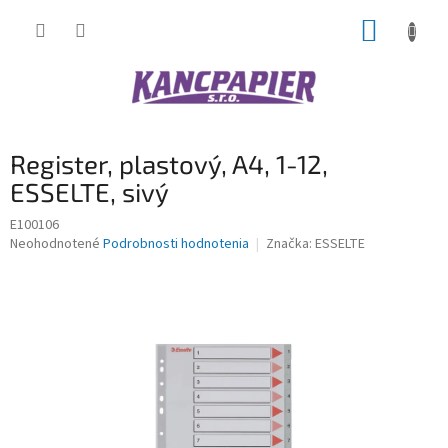
Prejsť
NÁKUP
na
obsah
KOŠÍK
Register, plastový, A4, 1-12,
ESSELTE, sivý
E100106
Priemerné
Neohodnotené
Podrobnosti hodnotenia
Značka:
ESSELTE
hodnotenie
produktu
je
0,0
z
5
hviezdičiek.