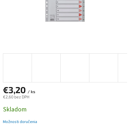
€3,20
/ ks
€2,60 bez DPH
Jednotková
Skladom
cena:
Možnosti doručenia