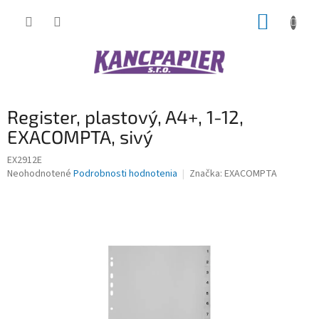
Prejsť
NÁKUP
na
obsah
KOŠÍK
Register, plastový, A4+, 1-12,
EXACOMPTA, sivý
EX2912E
Priemerné
Neohodnotené
Podrobnosti hodnotenia
Značka:
EXACOMPTA
hodnotenie
produktu
je
0,0
z
5
hviezdičiek.