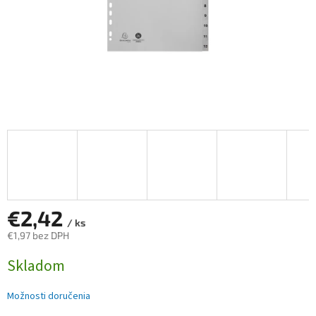
€2,42
/ ks
€1,97 bez DPH
Jednotková
Skladom
cena:
Možnosti doručenia