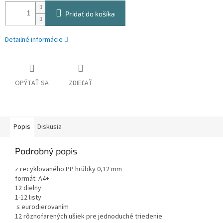
Pridať do košíka
Detailné informácie
OPÝTAŤ SA
ZDIEĽAŤ
Popis
Diskusia
Podrobný popis
z recyklovaného PP hrúbky 0,12 mm
formát: A4+
12 dielny
1-12 listy
s eurodierovaním
12 rôznofarených ušiek pre jednoduché triedenie