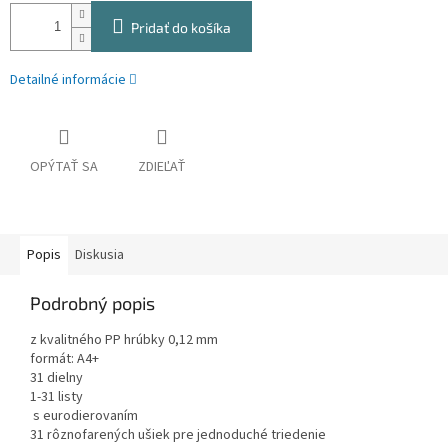
Pridať do košíka
Detailné informácie
OPÝTAŤ SA
ZDIEĽAŤ
Popis
Diskusia
Podrobný popis
z kvalitného PP hrúbky 0,12 mm
formát: A4+
31 dielny
1-31 listy
s eurodierovaním
31 rôznofarených ušiek pre jednoduché triedenie