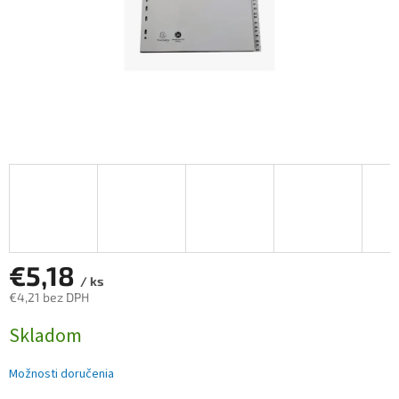
€5,18
/ ks
€4,21 bez DPH
Jednotková
Skladom
cena:
Možnosti doručenia