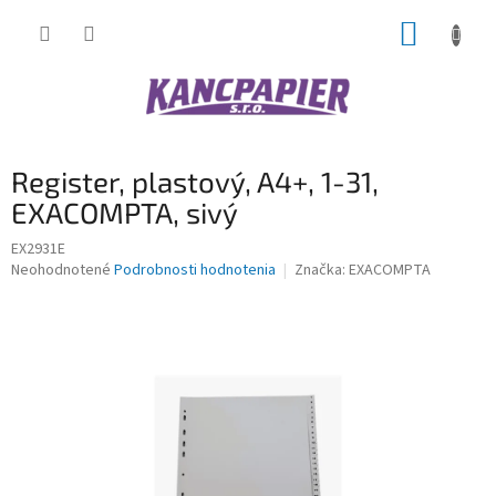
Prejsť
NÁKUP
na
obsah
KOŠÍK
Register, plastový, A4+, 1-31,
EXACOMPTA, sivý
EX2931E
Priemerné
Neohodnotené
Podrobnosti hodnotenia
Značka:
EXACOMPTA
hodnotenie
produktu
je
0,0
z
5
hviezdičiek.