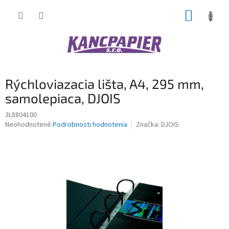
Prejsť
NÁKUP
na
obsah
KOŠÍK
Rýchloviazacia lišta, A4, 295 mm,
samolepiaca, DJOIS
3L8804100
Priemerné
Neohodnotené
Podrobnosti hodnotenia
Značka:
DJOIS
hodnotenie
produktu
je
0,0
z
5
hviezdičiek.