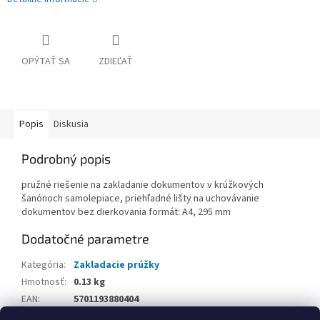
OPÝTAŤ SA
ZDIEĽAŤ
Popis
Diskusia
Podrobný popis
pružné riešenie na zakladanie dokumentov v krúžkových
šanónoch samolepiace, priehľadné lišty na uchovávanie
dokumentov bez dierkovania formát: A4, 295 mm
Dodatočné parametre
Kategória
:
Zakladacie prúžky
Hmotnosť
:
0.13 kg
EAN
:
5701193880404
Balenie
: