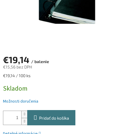
€19,14
/ balenie
€15,56 bez DPH
Jednotková
€19,14 / 100 ks
cena:
Skladom
Možnosti doručenia
Pridať do košíka
Detailné informácie