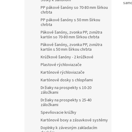
Štítky k šanónom
samo
PP pákové šanóny so 70-80 mm šírkou
chrbta
PP pákové šanóny s 50 mm šírkou
chrbta
Pákové šanóny, zvonka PP, zvnútra
kartón so 70-80 mm šírkou chrbta
Pákové šanóny, zvonka PP, zvnútra
kartón s 50 mm šírkou chrbta
Krúžkové šanóny - 2 krúžkové
Plastové rýchloviazače
Kartónové rýchloviazače
Kartónové dosky s chlopňami
Držiaky na prospekty s 10-20
záložkami
Držiaky na prospekty s 25-40
záložkami
Spevňovacie krúžky
Kartónové boxy a zásuvkové systémy
Doplnky k závesným zakladacím