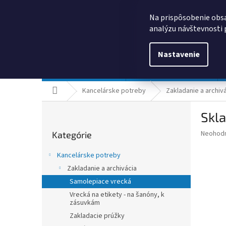
Prejsť
0385325635
obchod@kancpapier.sk
na
Na prispôsobenie obsa
obsah
analýzu návštevnosti 
Nastavenie
Kancelárske potreby
Technologické výrobky
Domov
Kancelárske potreby
Zakladanie a archiv
B
Skl
o
Preskočiť
č
Priemer
Neohod
Kategórie
kategórie
n
hodnote
ý
produkt
Kancelárske potreby
p
je
Zakladanie a archivácia
0,0
a
z
Samolepiace vrecká
n
5
e
Vrecká na etikety - na šanóny, k
hviezdič
zásuvkám
l
Zakladacie prúžky