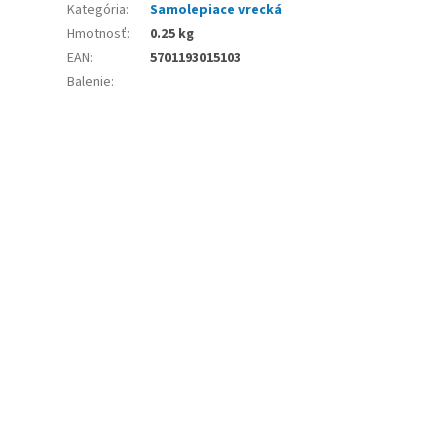
Kategória
:
Samolepiace vrecká
Hmotnosť
:
0.25 kg
EAN
:
5701193015103
Balenie
: