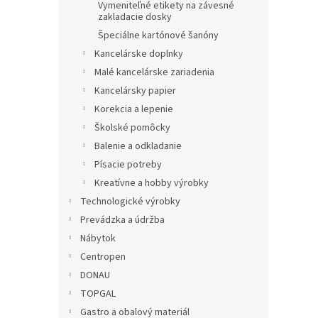
Vymeniteľné etikety na závesné
zakladacie dosky
Špeciálne kartónové šanóny
Kancelárske doplnky
Malé kancelárske zariadenia
Kancelársky papier
Korekcia a lepenie
Školské pomôcky
Balenie a odkladanie
Písacie potreby
Kreatívne a hobby výrobky
Technologické výrobky
Prevádzka a údržba
Nábytok
Centropen
DONAU
TOPGAL
Gastro a obalový materiál