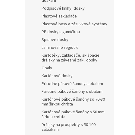
doskám
Podpisové knihy, dosky
Plastové zakladače
Plastové boxy a zásuvkové systémy
PP dosky s gumičkou
Spisové dosky
Laminované registre
Kartotéky, zakladače, sklápacie
držiaky na závesné zakl. dosky
Obaly
Kartónové dosky
Prírodné pákové šanóny s obalom
Farebné pákové šanóny s obalom
Kartónové pákové šanóny so 70-80
mm šírkou chrbta
Kartónové pákové šanóny s 50 mm
šírkou chrbta
Držiaky na prospekty s 50-100
záložkami