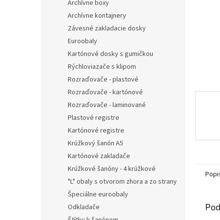
Archívne boxy
Archívne kontajnery
Závesné zakladacie dosky
Euroobaly
Kartónové dosky s gumičkou
Rýchloviazače s klipom
Rozraďovače - plastové
Rozraďovače - kartónové
Rozraďovače - laminované
Plastové registre
Kartónové registre
Krúžkový šanón A5
Kartónové zakladače
Krúžkové šanóny - 4 krúžkové
Popi
"L" obaly s otvorom zhora a zo strany
Špeciálne euroobaly
Pod
Odkladače