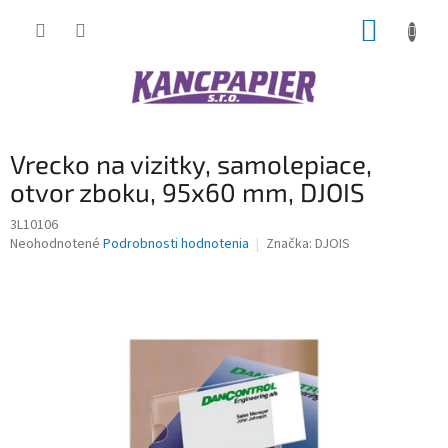
Prejsť
NÁKUP
na
obsah
KOŠÍK
Vrecko na vizitky, samolepiace,
otvor zboku, 95x60 mm, DJOIS
3L10106
Priemerné
Neohodnotené
Podrobnosti hodnotenia
Značka:
DJOIS
hodnotenie
produktu
je
0,0
z
5
hviezdičiek.