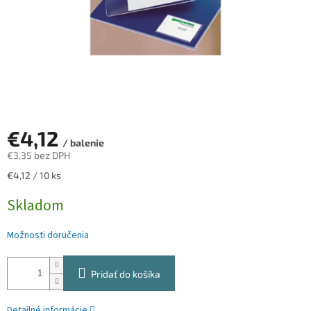
€4,12
/ balenie
€3,35 bez DPH
Jednotková
€4,12 / 10 ks
cena:
Skladom
Možnosti doručenia
Pridať do košíka
Detailné informácie