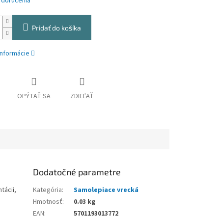
 doručenia
Pridať do košíka
informácie
OPÝTAŤ SA
ZDIEĽAŤ
Dodatočné parametre
tácii,
Kategória
:
Samolepiace vrecká
Hmotnosť
:
0.03 kg
EAN
:
5701193013772