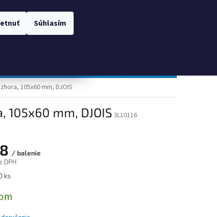
 OSOBNÝCH ÚDAJOV
Prihlásenie
etnuť
Súhlasím
NÁKUPNÝ
Prázdny košík
KOŠÍK
TOPGAL
Gastro a obalový materiál
Tlačivá
Obchodné po
r zhora, 105x60 mm, DJOIS
ra, 105x60 mm, DJOIS
3L10116
18
/ balenie
z DPH
ová
0 ks
dom