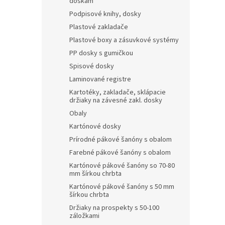
doskám
Podpisové knihy, dosky
Plastové zakladače
Plastové boxy a zásuvkové systémy
PP dosky s gumičkou
Spisové dosky
Laminované registre
Kartotéky, zakladače, sklápacie
držiaky na závesné zakl. dosky
Obaly
Kartónové dosky
Prírodné pákové šanóny s obalom
Farebné pákové šanóny s obalom
Kartónové pákové šanóny so 70-80
mm šírkou chrbta
Kartónové pákové šanóny s 50 mm
šírkou chrbta
Držiaky na prospekty s 50-100
záložkami