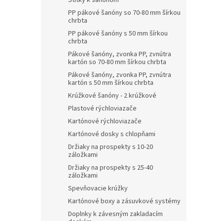
Štítky k šanónom
PP pákové šanóny so 70-80 mm šírkou
chrbta
PP pákové šanóny s 50 mm šírkou
chrbta
Pákové šanóny, zvonka PP, zvnútra
kartón so 70-80 mm šírkou chrbta
Pákové šanóny, zvonka PP, zvnútra
kartón s 50 mm šírkou chrbta
Krúžkové šanóny - 2 krúžkové
Plastové rýchloviazače
Kartónové rýchloviazače
Kartónové dosky s chlopňami
Držiaky na prospekty s 10-20
záložkami
Držiaky na prospekty s 25-40
záložkami
Spevňovacie krúžky
Kartónové boxy a zásuvkové systémy
Doplnky k závesným zakladacím