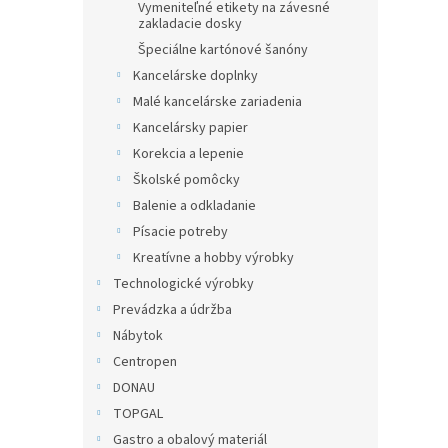
Vymeniteľné etikety na závesné
zakladacie dosky
Špeciálne kartónové šanóny
Kancelárske doplnky
Malé kancelárske zariadenia
Kancelársky papier
Korekcia a lepenie
Školské pomôcky
Balenie a odkladanie
Písacie potreby
Kreatívne a hobby výrobky
Technologické výrobky
Prevádzka a údržba
Nábytok
Centropen
DONAU
TOPGAL
Gastro a obalový materiál