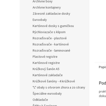
Archívne boxy
Archívne kontajnery
Závesné zakladacie dosky
Euroobaly
Kartónové dosky s gumičkou
Rýchloviazače s klipom
Rozraďovače - plastové
Rozraďovače - kartónové
Rozraďovače - laminované
Plastové registre
Kartónové registre
Popi
Krúžkový šanón A5
Kartónové zakladače
Krúžkové šanóny - 4 krúžkové
Pod
"L" obaly s otvorom zhora a zo strany
prakt
Špeciálne euroobaly
doku
Odkladače