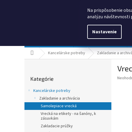
Prejsť
0385325635
obchod@kancpapier.sk
na
Na prispôsobenie obsa
obsah
analýzu návštevnosti 
Nastavenie
Kancelárske potreby
Technologické výrobky
Domov
Kancelárske potreby
Zakladanie a archiv
B
Vrec
o
Preskočiť
č
Priemer
Neohod
Kategórie
kategórie
n
hodnote
ý
produkt
Kancelárske potreby
p
je
Zakladanie a archivácia
0,0
a
z
Samolepiace vrecká
n
5
e
Vrecká na etikety - na šanóny, k
hviezdič
zásuvkám
l
Zakladacie prúžky