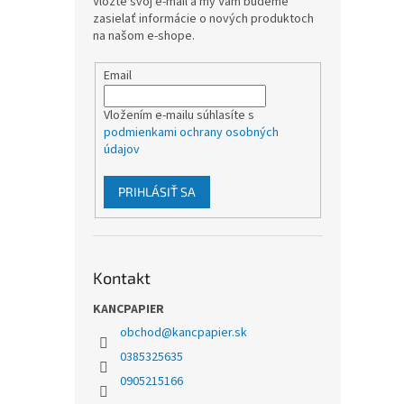
Vložte svoj e-mail a my Vám budeme
zasielať informácie o nových produktoch
na našom e-shope.
Email
Vložením e-mailu súhlasíte s
podmienkami ochrany osobných
údajov
PRIHLÁSIŤ SA
Kontakt
KANCPAPIER
obchod
@
kancpapier.sk
0385325635
0905215166