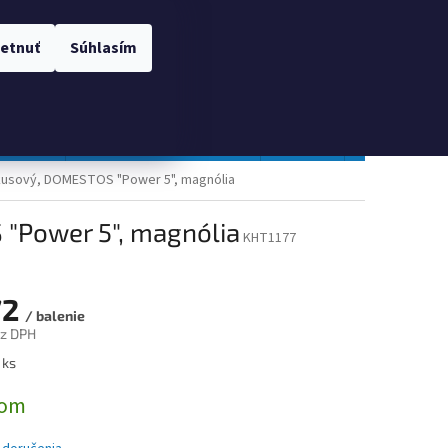
 OSOBNÝCH ÚDAJOV
Prihlásenie
etnuť
Súhlasím
NÁKUPNÝ
Prázdny košík
KOŠÍK
TOPGAL
Gastro a obalový materiál
Tlačivá
Obchodné po
-kusový, DOMESTOS "Power 5", magnólia
 "Power 5", magnólia
KHT1177
72
/ balenie
ez DPH
ová
 ks
dom