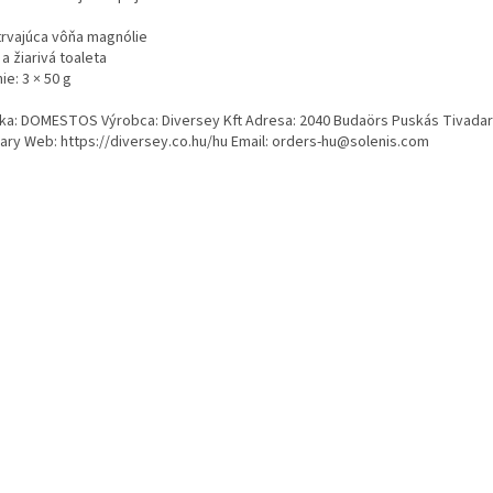
trvajúca vôňa magnólie
 a žiarivá toaleta
ie: 3 × 50 g
ka: DOMESTOS Výrobca: Diversey Kft Adresa: 2040 Budaörs Puskás Tivadar 
ary Web: https://diversey.co.hu/hu Email: orders-hu@solenis.com