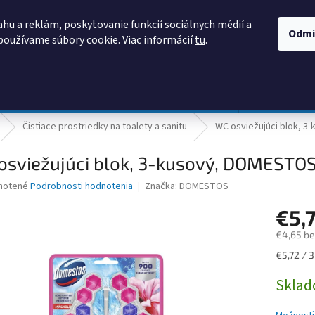
AKO NAKUPOVAŤ
OBCHODNÉ PODMIENKY
PODMIENKY OCHRANY
hu a reklám, poskytovanie funkcií sociálnych médií a
Odmi
používame súbory cookie. Viac informácií
tu
.
HĽADAŤ
Prevádzka a údržba
Nábytok
Centropen
DONAU
Čistiace prostriedky na toalety a sanitu
WC osviežujúci blok, 3
osviežujúci blok, 3-kusový, DOMESTOS
né
notené
Podrobnosti hodnotenia
Značka:
DOMESTOS
nie
€5,
u
€4,65 b
Jednotk
€5,72 / 3
cena:
iek.
Skla