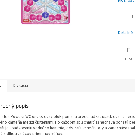
Možnosti
Detailné 
TLAČ
s
Diskusia
robný popis
stos Power5 WC osviežovač blok pomáha predchádzať usadzovaniu nečis
ého kameňa medzi čisteniami. Po každom spláchnutí zanecháva bohatú pen
aňuje usadzovaniu vodného kameňa, odstraňuje nečistoty a zanecháva toale
vú s dlhotrvajúcou príjemnou vôňou.