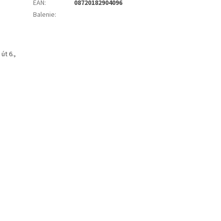
EAN
:
08720182904096
Balenie
:
út 6.,