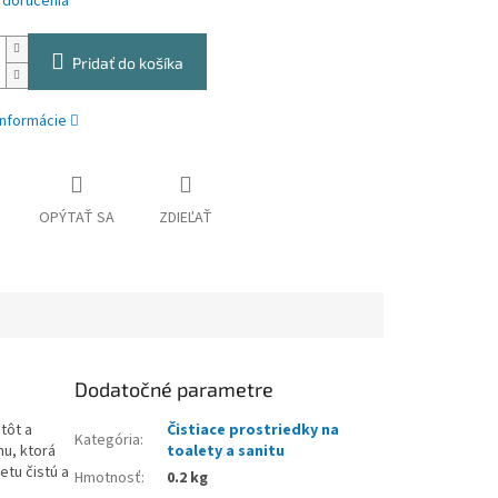
 doručenia
Pridať do košíka
informácie
OPÝTAŤ SA
ZDIEĽAŤ
Dodatočné parametre
tôt a
Čistiace prostriedky na
Kategória
:
u, ktorá
toalety a sanitu
tu čistú a
Hmotnosť
:
0.2 kg