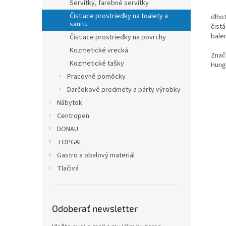
Servítky, farebné servítky
Čistiace prostriedky na toalety a
dlho
sanitu
čistá
balen
Čistiace prostriedky na povrchy
Kozmetické vrecká
Znač
Kozmetické tašky
Hung
Pracovné pomôcky
Darčekové predmety a párty výrobky
Nábytok
Centropen
DONAU
TOPGAL
Gastro a obalový materiál
Tlačivá
Odoberať newsletter