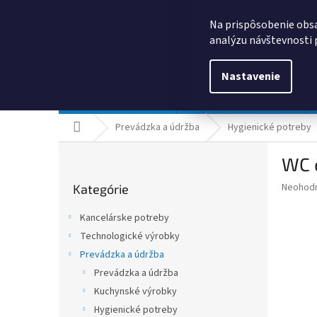
Prejsť
0385325635
obchod@kancpapier.sk
na
Na prispôsobenie obsa
obsah
analýzu návštevnosti 
Nastavenie
Kancelárske potreby
Technologické výrobky
Domov
Prevádzka a údržba
Hygienické potreby
B
WC 
o
Preskočiť
č
Priemer
Neohod
Kategórie
kategórie
n
hodnote
ý
produkt
Kancelárske potreby
p
je
Technologické výrobky
0,0
a
z
Prevádzka a údržba
n
5
e
Prevádzka a údržba
hviezdič
l
Kuchynské výrobky
Hygienické potreby