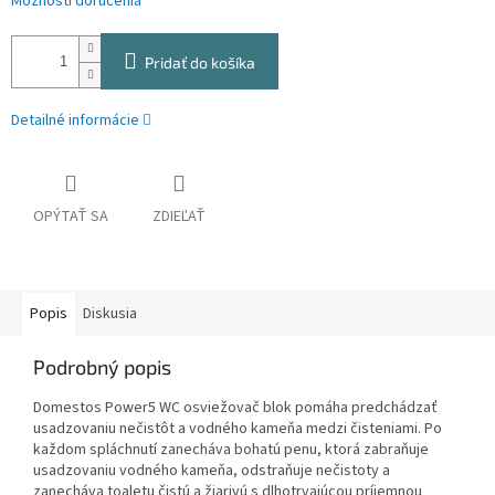
Možnosti doručenia
Pridať do košíka
Detailné informácie
OPÝTAŤ SA
ZDIEĽAŤ
Popis
Diskusia
Podrobný popis
Domestos Power5 WC osviežovač blok pomáha predchádzať
usadzovaniu nečistôt a vodného kameňa medzi čisteniami. Po
každom spláchnutí zanecháva bohatú penu, ktorá zabraňuje
usadzovaniu vodného kameňa, odstraňuje nečistoty a
zanecháva toaletu čistú a žiarivú s dlhotrvajúcou príjemnou