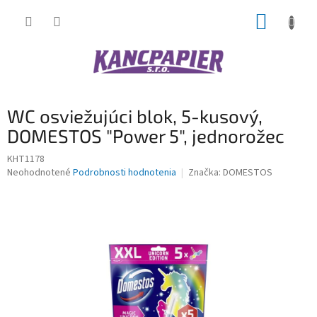
Prejsť
NÁKUP
na
obsah
KOŠÍK
WC osviežujúci blok, 5-kusový,
DOMESTOS "Power 5", jednorožec
KHT1178
Priemerné
Neohodnotené
Podrobnosti hodnotenia
Značka:
DOMESTOS
hodnotenie
produktu
je
0,0
z
5
hviezdičiek.