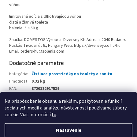
vôňou.
limitovaná edícia s dlhotrvajúcou vôňou
čistá a žiarivá toaleta
balenie: 5 × 50 g
Značka: DOMESTOS Výrobca: Diversey Kft Adresa: 2040 Budaörs
Puskás Tivadar út 6., Hungary Web: https://diversey.co.hu/hu
Email: orders-hu@solenis.com
Dodatočné parametre
Kategória
:
Čistiace prostriedky na toalety a sanitu
Hmotnosť
:
0.32 kg
EAN
:
8720182917539
Balenie
:
Na prispôsobenie obsahu a reklám, poskytovanie funkcií
sociálnych médií a analýzu návštevnosti používame súbory
Z
cookie. Viac informácií
tu
.
á
Vytvoril Shoptet
p
Nastavenie
ä