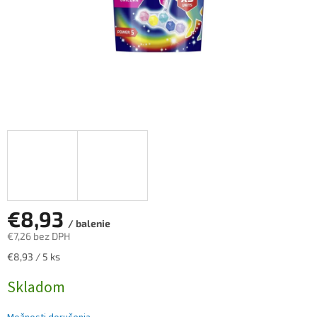
€8,93
/ balenie
€7,26 bez DPH
Jednotková
€8,93 / 5 ks
cena:
Skladom