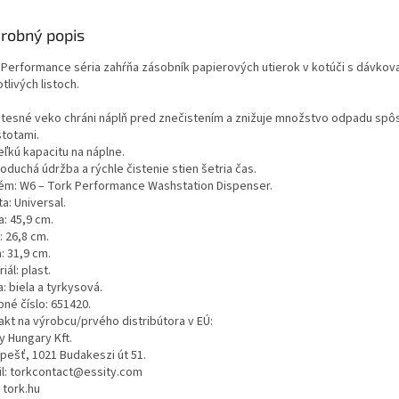
M
robný popis
 Performance séria zahŕňa zásobník papierových utierok v kotúči s dávkov
tlivých listoch.
O
tesné veko chráni náplň pred znečistením a znižuje množstvo odpadu sp
stotami.
eľkú kapacitu na náplne.
duchá údržba a rýchle čistenie stien šetria čas.
ém: W6 – Tork Performance Washstation Dispenser.
ta: Universal.
: 45,9 cm.
: 26,8 cm.
: 31,9 cm.
iál: plast.
: biela a tyrkysová.
né číslo: 651420.
akt na výrobcu/prvého distribútora v EÚ:
y Hungary Kft.
pešť, 1021 Budakeszi út 51.
il: torkcontact@essity.com
 tork.hu