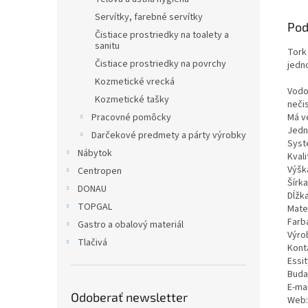
Servítky, farebné servítky
Pod
Čistiace prostriedky na toalety a
sanitu
Tork
Čistiace prostriedky na povrchy
jedno
Kozmetické vrecká
Vodo
Kozmetické tašky
neči
Má v
Pracovné pomôcky
Jedno
Darčekové predmety a párty výrobky
Syst
Nábytok
Kvali
Výška
Centropen
Šírka
DONAU
Dĺžka
TOPGAL
Mater
Farba
Gastro a obalový materiál
Výrob
Tlačivá
Kont
Essit
Buda
E-ma
Odoberať newsletter
Web: