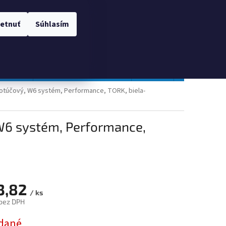
 OSOBNÝCH ÚDAJOV
Prihlásenie
etnuť
Súhlasím
NÁKUPNÝ
Prázdny košík
KOŠÍK
TOPGAL
Gastro a obalový materiál
Tlačivá
Obchodné po
kotúčový, W6 systém, Performance, TORK, biela-
 W6 systém, Performance,
3,82
/ ks
bez DPH
ová
dané