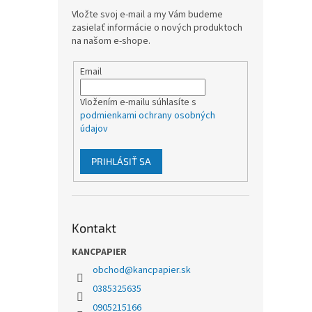
Vložte svoj e-mail a my Vám budeme
zasielať informácie o nových produktoch
na našom e-shope.
Email
Vložením e-mailu súhlasíte s
podmienkami ochrany osobných
údajov
PRIHLÁSIŤ SA
Kontakt
KANCPAPIER
obchod
@
kancpapier.sk
0385325635
0905215166