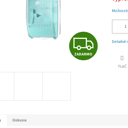
iek.
Možnosti
Z
Detailné 
ZADARMO
A
TLAČ
D
A
R
s
Diskusia