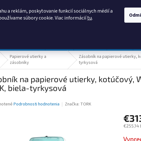
AKO NAKUPOVAŤ
OBCHODNÉ PODMIENKY
PODMIENKY OCHRANY
hu a reklám, poskytovanie funkcií sociálnych médií a
Odmi
používame súbory cookie. Viac informácií
tu
.
HĽADAŤ
Prevádzka a údržba
Nábytok
Centropen
DONAU
Papierové utierky a
Zásobník na papierové utierky, 
zásobníky
tyrkysová
bník na papierové utierky, kotúčový,
, biela-tyrkysová
né
notené
Podrobnosti hodnotenia
Značka:
TORK
nie
€31
u
€255,14 
Jednotk
Vypre
cena: