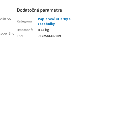
Dodatočné parametre
aním po
Papierové utierky a
Kategória
:
zásobníky
Hmotnosť
:
4.65 kg
ôsobeného
EAN
:
7322541437989