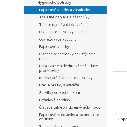
Hygienické potreby
hviezdič
Papierové utierky a zásobníky
Toaletné papiere a zásobníky
Tekuté mydlá a dávkovače
Čistiace prostriedky na okná
Osviežovače vzduchu
Papierové utierky
Čistiace prostriedky na umývanie
riadu
Univerzálne a dezinfekčné čistiace
prostriedky
Kuchynské čistiace prostriedky
Pracie prášky a aviváže
Servítky so zásobníkom
Prémiové servítky
Čistiace tabletky do umývačky riadu
Papierové vreckovky a kozmetické
Popi
obrúsky
Telová a ústna hygiena