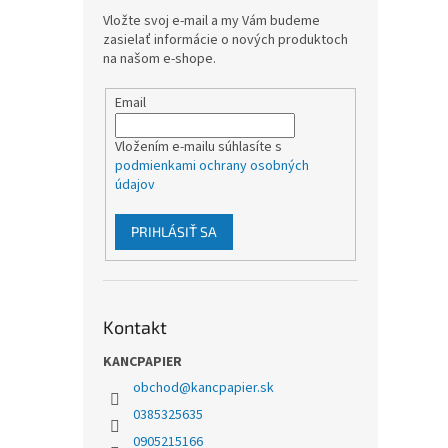
Vložte svoj e-mail a my Vám budeme
zasielať informácie o nových produktoch
na našom e-shope.
Email
Vložením e-mailu súhlasíte s
podmienkami ochrany osobných
údajov
PRIHLÁSIŤ SA
Kontakt
KANCPAPIER
obchod
@
kancpapier.sk
0385325635
0905215166