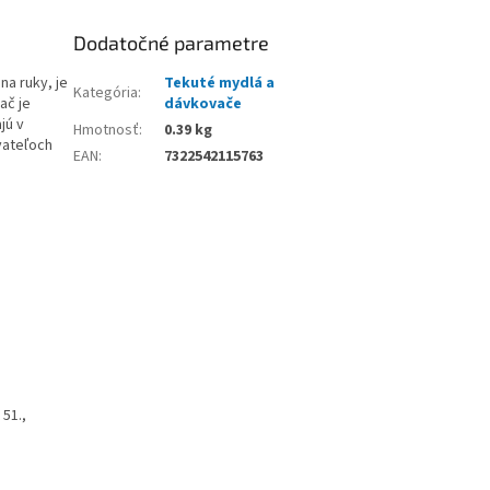
Dodatočné parametre
na ruky, je
Tekuté mydlá a
Kategória
:
ač je
dávkovače
jú v
Hmotnosť
:
0.39 kg
vateľoch
EAN
:
7322542115763
51.,