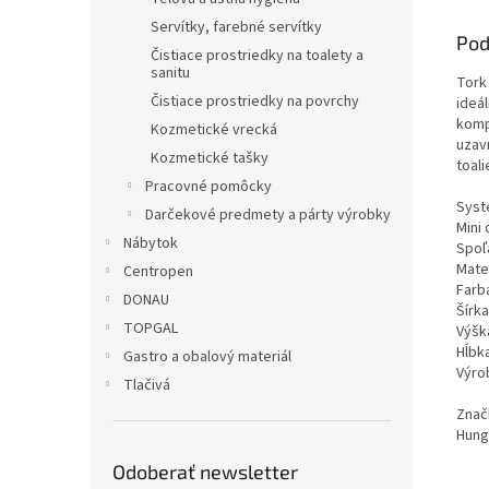
Servítky, farebné servítky
Pod
Čistiace prostriedky na toalety a
sanitu
Tork
Čistiace prostriedky na povrchy
ideá
komp
Kozmetické vrecká
uzav
Kozmetické tašky
toali
Pracovné pomôcky
Syst
Darčekové predmety a párty výrobky
Mini
Nábytok
Spoľ
Mater
Centropen
Farba
DONAU
Šírk
TOPGAL
Výšk
Hĺbk
Gastro a obalový materiál
Výro
Tlačivá
Znač
Hung
Odoberať newsletter