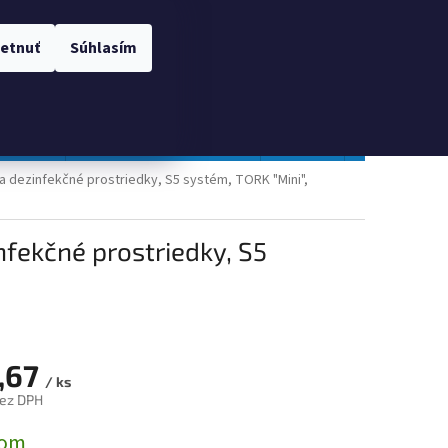
 OSOBNÝCH ÚDAJOV
Prihlásenie
etnuť
Súhlasím
NÁKUPNÝ
Prázdny košík
KOŠÍK
TOPGAL
Gastro a obalový materiál
Tlačivá
Obchodné po
a dezinfekčné prostriedky, S5 systém, TORK "Mini",
fekčné prostriedky, S5
,67
/ ks
bez DPH
ová
dom