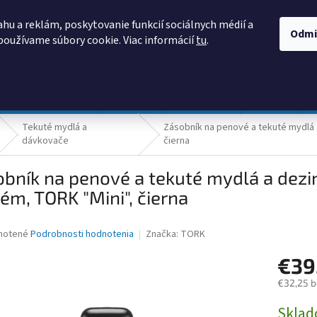
AKO NAKUPOVAŤ
OBCHODNÉ PODMIENKY
PODMIENKY OCHRANY
hu a reklám, poskytovanie funkcií sociálnych médií a
Odmi
používame súbory cookie. Viac informácií
tu
.
HĽADAŤ
Prevádzka a údržba
Nábytok
Centropen
DONAU
Tekuté mydlá a
Zásobník na penové a tekuté mydlá 
dávkovače
čierna
bník na penové a tekuté mydlá a dezin
ém, TORK "Mini", čierna
né
notené
Podrobnosti hodnotenia
Značka:
TORK
nie
€39
u
€32,25 
Jednotk
Skla
cena: