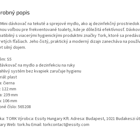
robný popis
 Mini dávkovač na tekuté a sprejové mydlo, ako aj dezinfekčný prostriedok 
lnou voľbou pre frekventované toalety, kde je dôležitá efektívnosť. Dávkov
atibilný s viacerými hygienickými produktmi značky Tork, ktoré sa predáva
retých fľašiach. Jeho čistý, praktický a moderný dizajn zanecháva na použí
et silný dojem.
ém: S5
 dávkovač na mydlo a dezinfekciu na ruky
ahlivý systém bez kvapiek zaručuje hygienu
iál: plast
: čierna
a: 122 mm
a: 239 mm
a: 106 mm
bné číslo: 565208
ka: TORK Výrobca: Essity Hungary Kft. Adresa: Budapest, 1021 Budakeszi út 
ary Web: tork.hu Email: torkcontact@essity.com