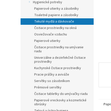
Hygienické potreby
hviezdič
Papierové utierky a zásobníky
Toaletné papiere a zásobníky
Tekuté mydlá a dávkovače
Čistiace prostriedky na okná
Osviežovače vzduchu
Papierové utierky
Čistiace prostriedky na umývanie
riadu
Univerzálne a dezinfekčné čistiace
prostriedky
Kuchynské čistiace prostriedky
Pracie prášky a aviváže
Servítky so zásobníkom
Prémiové servítky
Čistiace tabletky do umývačky riadu
Papierové vreckovky a kozmetické
Popi
obrúsky
Telová a ústna hygiena