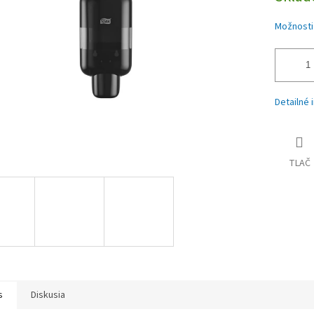
iek.
Možnosti
Detailné 
TLAČ
s
Diskusia