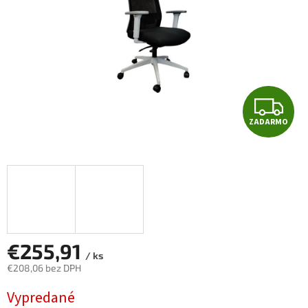
Z
ZADARMO
A
D
A
R
M
€255,91
/ ks
€208,06 bez DPH
O
Jednotková
Vypredané
cena: