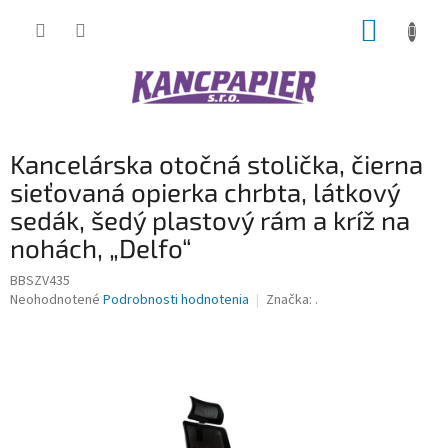
Prejsť
NÁKUP
na
obsah
KOŠÍK
Kancelárska otočná stolička, čierna
sieťovaná opierka chrbta, látkový
sedák, šedý plastový rám a kríž na
nohách, „Delfo“
BBSZV435
Priemerné
Neohodnotené
Podrobnosti hodnotenia
Značka:
.
hodnotenie
produktu
je
0,0
z
5
hviezdičiek.