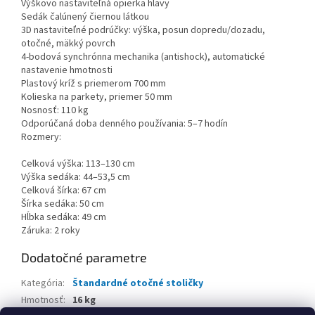
Výškovo nastaviteľná opierka hlavy
Sedák čalúnený čiernou látkou
3D nastaviteľné podrúčky: výška, posun dopredu/dozadu,
otočné, mäkký povrch
4-bodová synchrónna mechanika (antishock), automatické
nastavenie hmotnosti
Plastový kríž s priemerom 700 mm
Kolieska na parkety, priemer 50 mm
Nosnosť: 110 kg
Odporúčaná doba denného používania: 5–7 hodín
Rozmery:
Celková výška: 113–130 cm
Výška sedáka: 44–53,5 cm
Celková šírka: 67 cm
Šírka sedáka: 50 cm
Hĺbka sedáka: 49 cm
Záruka: 2 roky
Dodatočné parametre
Kategória
:
Štandardné otočné stoličky
Hmotnosť
:
16 kg