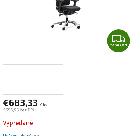
Z
ZADARMO
A
D
A
R
M
€683,33
/ ks
€555,55 bez DPH
O
Jednotková
Vypredané
cena: