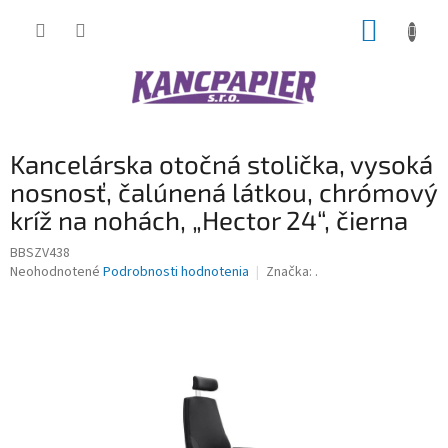
Prejsť
NÁKUP
na
obsah
KOŠÍK
Kancelárska otočná stolička, vysoká
nosnosť, čalúnená látkou, chrómový
kríž na nohách, „Hector 24“, čierna
BBSZV438
Priemerné
Neohodnotené
Podrobnosti hodnotenia
Značka:
.
hodnotenie
produktu
je
0,0
z
5
hviezdičiek.