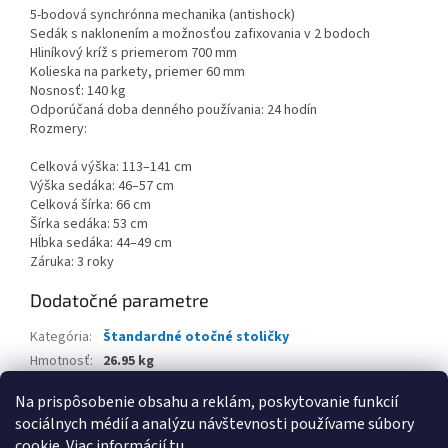
5-bodová synchrónna mechanika (antishock)
Sedák s naklonením a možnosťou zafixovania v 2 bodoch
Hliníkový kríž s priemerom 700 mm
Kolieska na parkety, priemer 60 mm
Nosnosť: 140 kg
Odporúčaná doba denného používania: 24 hodín
Rozmery:
Celková výška: 113–141 cm
Výška sedáka: 46–57 cm
Celková šírka: 66 cm
Šírka sedáka: 53 cm
Hĺbka sedáka: 44–49 cm
Záruka: 3 roky
Dodatočné parametre
Kategória
:
Štandardné otočné stoličky
Hmotnosť
:
26.95 kg
EAN
:
5996261349291
Na prispôsobenie obsahu a reklám, poskytovanie funkcií
sociálnych médií a analýzu návštevnosti používame súbory
Z
cookie. Viac informácií
tu
.