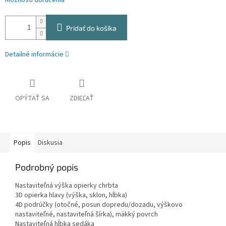
Možnosti doručenia
Pridať do košíka
Detailné informácie
OPÝTAŤ SA
ZDIEĽAŤ
Popis
Diskusia
Podrobný popis
Nastaviteľná výška opierky chrbta
3D opierka hlavy (výška, sklon, hĺbka)
4D podrúčky (otočné, posun dopredu/dozadu, výškovo
nastaviteľné, nastaviteľná šírka), mäkký povrch
Nastaviteľná hĺbka sedáka