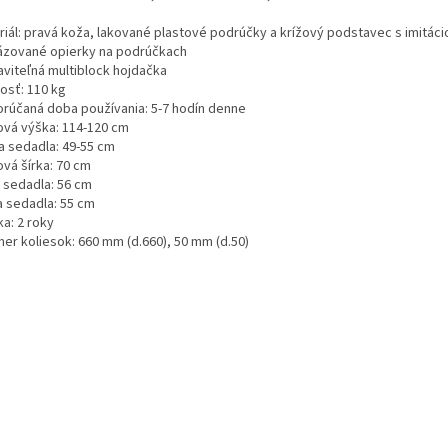
M
riál: pravá koža, lakované plastové podrúčky a krížový podstavec s imitáci
ázované opierky na podrúčkach
aviteľná multiblock hojdačka
osť: 110 kg
O
rúčaná doba používania: 5-7 hodín denne
ová výška: 114-120 cm
a sedadla: 49-55 cm
ová šírka: 70 cm
a sedadla: 56 cm
a sedadla: 55 cm
a: 2 roky
mer koliesok: 660 mm (d.660), 50 mm (d.50)