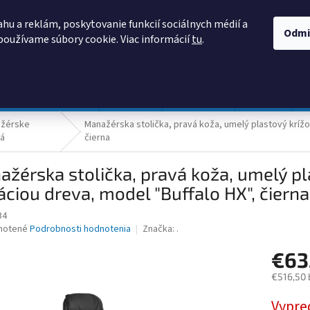
AKO NAKUPOVAŤ
OBCHODNÉ PODMIENKY
PODMIENKY OCHRANY
hu a reklám, poskytovanie funkcií sociálnych médií a
Odmi
používame súbory cookie. Viac informácií
tu
.
HĽADAŤ
Prevádzka a údržba
Nábytok
Centropen
DONAU
žérske
Manažérska stolička, pravá koža, umelý plastový krížo
lá
čierna
žérska stolička, pravá koža, umelý pl
áciou dreva, model "Buffalo HX", čierna
34
né
notené
Podrobnosti hodnotenia
Značka:
.
nie
€63
u
€516,50 
Jednotk
Vypre
cena: