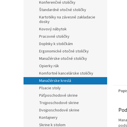
Konferenčné stoličky
hviezdič
Štandardné otočné stoličky
Kartotéky na závesné zakladacie
dosky
Kovový nábytok
Pracovné stoličky
Doplnky k stoličkám
Ergonomické otočné stoličky
Manažérske otočné stoličky
Opierky rúk
Komfortné kancelárske stoličky
Manažérske kreslá
Písacie stoly
Popi
Päťposchodové skrine
Trojposchodové skrine
Pod
Dvojposchodové skrine
Kontajnery
Mana
Skrine k stolom
pods