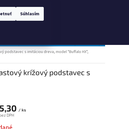
 OSOBNÝCH ÚDAJOV
Prihlásenie
etnuť
Súhlasím
NÁKUPNÝ
Prázdny košík
KOŠÍK
TOPGAL
Gastro a obalový materiál
Tlačivá
Obchodné po
vý podstavec s imitáciou dreva, model "Buffalo HX",
astový krížový podstavec s
5,30
/ ks
bez DPH
ová
dané