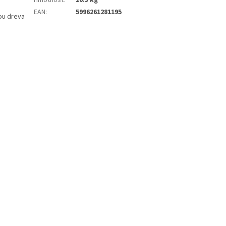
Hmotnosť
:
20.3 kg
EAN
:
5996261281195
ou dreva