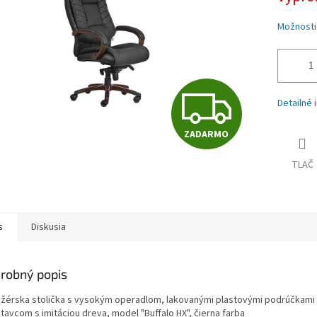
iek.
Možnosti
Z
Detailné 
ZADARMO
A
TLAČ
D
s
Diskusia
A
robný popis
R
žérska stolička s vysokým operadlom, lakovanými plastovými podrúčkami
tavcom s imitáciou dreva, model "Buffalo HX", čierna farba