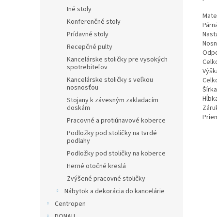
Iné stoly
Mate
Konferenčné stoly
Párn
Prídavné stoly
Nast
Nosn
Recepčné pulty
Odpo
Kancelárske stoličky pre vysokých
Celk
spotrebiteľov
Výšk
Kancelárske stoličky s veľkou
Celk
nosnosťou
Šírk
Hĺbk
Stojany k závesným zakladacím
doskám
Záruk
Prie
Pracovné a protiúnavové koberce
Podložky pod stoličky na tvrdé
podlahy
Podložky pod stoličky na koberce
Herné otočné kreslá
Zvýšené pracovné stoličky
Nábytok a dekorácia do kancelárie
Centropen
DONAU