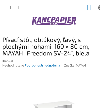
Prejsť
NÁKUP
na
obsah
KOŠÍK
Písací stôl, oblúkový, ľavý, s
plochými nohami, 160 × 80 cm,
MAYAH „Freedom SV-24“, biela
IBXA24F
Priemerné
Neohodnotené
Podrobnosti hodnotenia
Značka:
MAYAH
hodnotenie
produktu
je
0,0
z
5
hviezdičiek.