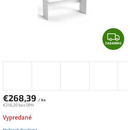
Z
ZADARMO
A
D
A
R
M
€268,39
/ ks
€218,20 bez DPH
O
Jednotková
Vypredané
cena: