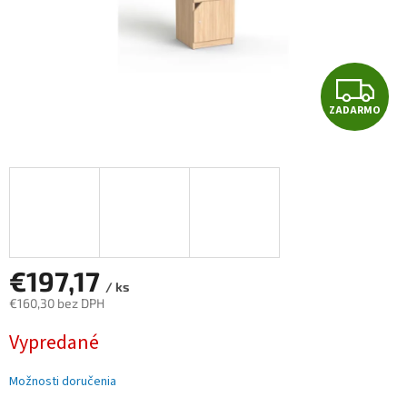
Z
ZADARMO
A
D
A
R
M
€197,17
/ ks
€160,30 bez DPH
O
Jednotková
Vypredané
cena:
Možnosti doručenia