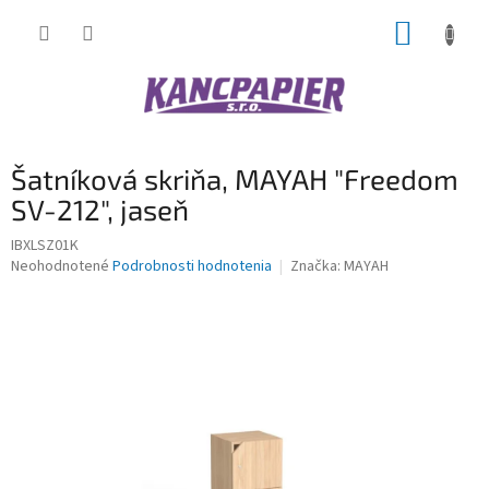
Prejsť
NÁKUP
na
obsah
KOŠÍK
Šatníková skriňa, MAYAH "Freedom
SV-212", jaseň
IBXLSZ01K
Priemerné
Neohodnotené
Podrobnosti hodnotenia
Značka:
MAYAH
hodnotenie
produktu
je
0,0
z
5
hviezdičiek.