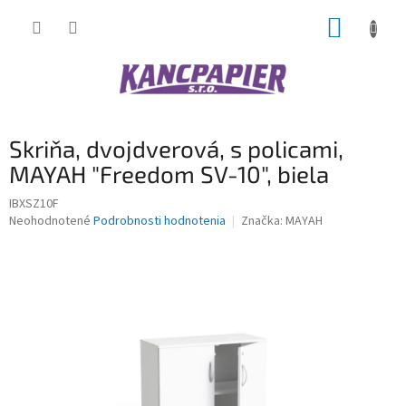
Prejsť
NÁKUP
na
obsah
KOŠÍK
Skriňa, dvojdverová, s policami,
MAYAH "Freedom SV-10", biela
IBXSZ10F
Priemerné
Neohodnotené
Podrobnosti hodnotenia
Značka:
MAYAH
hodnotenie
produktu
je
0,0
z
5
hviezdičiek.