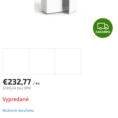
Z
ZADARMO
A
D
A
R
M
€232,77
/ ks
€189,24 bez DPH
O
Jednotková
Vypredané
cena:
Možnosti doručenia