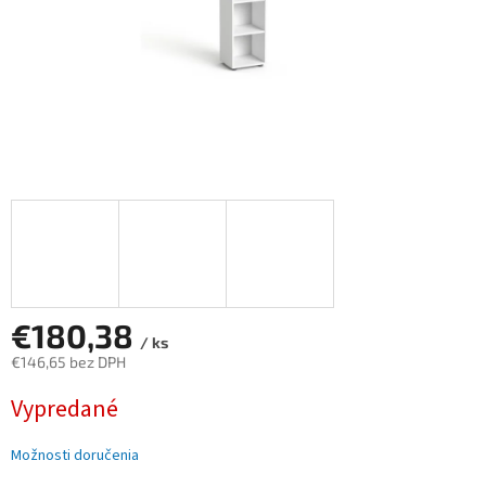
€180,38
/ ks
€146,65 bez DPH
Jednotková
Vypredané
cena:
Možnosti doručenia