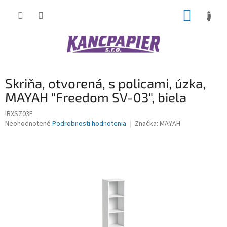
Prejsť
NÁKUP
na
obsah
KOŠÍK
Skriňa, otvorená, s policami, úzka,
MAYAH "Freedom SV-03", biela
IBXSZ03F
Priemerné
Neohodnotené
Podrobnosti hodnotenia
Značka:
MAYAH
hodnotenie
produktu
je
0,0
z
5
hviezdičiek.