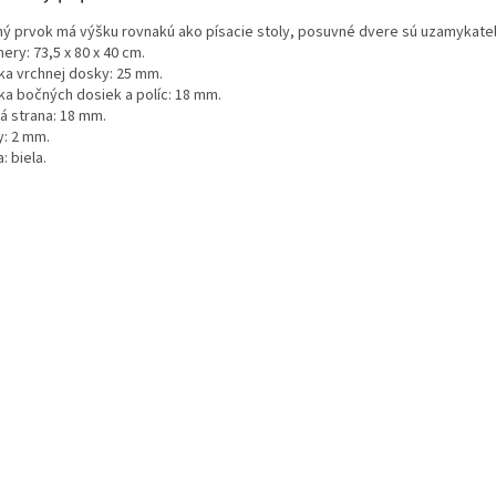
M
ný prvok má výšku rovnakú ako písacie stoly, posuvné dvere sú uzamykate
ry: 73,5 x 80 x 40 cm.
O
ka vrchnej dosky: 25 mm.
ka bočných dosiek a políc: 18 mm.
á strana: 18 mm.
y: 2 mm.
: biela.