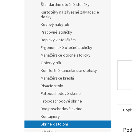
Štandardné otočné stoličky
Kartotéky na závesné zakladacie
dosky
Kovový nábytok
Pracovné stoličky
Doplnky k stoličkám
Ergonomické otočné stoličky
Manažérske otočné stoličky
Opierky rúk
Komfortné kancelárske stoličky
Manažérske kreslá
Písacie stoly
Päťposchodové skrine
Trojposchodové skrine
Dvojposchodové skrine
Popi
Kontajnery
Skrine k stolom
Pod