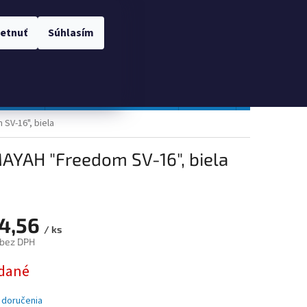
 OSOBNÝCH ÚDAJOV
Prihlásenie
etnuť
Súhlasím
NÁKUPNÝ
Prázdny košík
KOŠÍK
TOPGAL
Gastro a obalový materiál
Tlačivá
Obchodné po
SV-16", biela
MAYAH "Freedom SV-16", biela
4,56
/ ks
 bez DPH
ová
dané
 doručenia