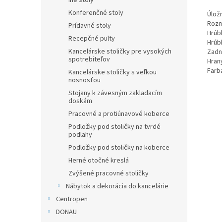
Iné stoly
Konferenčné stoly
Úlož
Rozme
Prídavné stoly
Hrúb
Recepčné pulty
Hrúb
Kancelárske stoličky pre vysokých
Zadn
spotrebiteľov
Hran
Farba
Kancelárske stoličky s veľkou
nosnosťou
Stojany k závesným zakladacím
doskám
Pracovné a protiúnavové koberce
Podložky pod stoličky na tvrdé
podlahy
Podložky pod stoličky na koberce
Herné otočné kreslá
Zvýšené pracovné stoličky
Nábytok a dekorácia do kancelárie
Centropen
DONAU