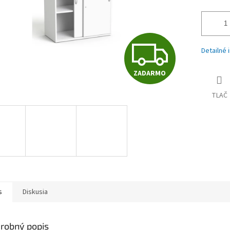
Z
Detailné 
ZADARMO
A
TLAČ
D
A
R
s
Diskusia
robný popis