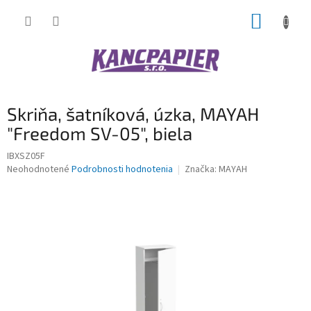
Prejsť
NÁKUP
na
obsah
KOŠÍK
Skriňa, šatníková, úzka, MAYAH
"Freedom SV-05", biela
IBXSZ05F
Priemerné
Neohodnotené
Podrobnosti hodnotenia
Značka:
MAYAH
hodnotenie
produktu
je
0,0
z
5
hviezdičiek.