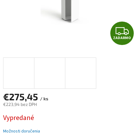
Z
ZADARMO
A
D
A
R
M
€275,45
/ ks
€223,94 bez DPH
O
Jednotková
Vypredané
cena:
Možnosti doručenia