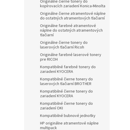
Originálne čierne tonery do
kopírovacích zariadení Konica-Minolta
Originálne čierne atramentové náplne
do ostatných atramentových tlačiarní
Originálne farebné atramentové
náplne do ostatných atramentových
tlačiarní
Originálne čierne tonery do
laserových tlačiarní Ricoh
Originálne farebné laserové tonery
pre RICOH
Kompatibilné farebné tonery do
zariadení KYOCERA
Kompatibilné čierne tonery do
laserových tlačiarní BROTHER
Kompatibilné čierne tonery do
zariadení KYOCERA
Kompatibilné čierne tonery do
zariadení OKI
Kompatibilné bubnové jednotky
HP originálne atramentové náplne
multipack