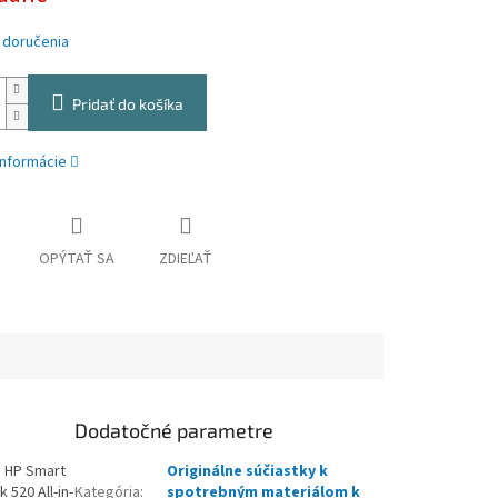
 doručenia
Pridať do košíka
informácie
OPÝTAŤ SA
ZDIEĽAŤ
Dodatočné parametre
5 HP Smart
Originálne súčiastky k
520 All-in-
Kategória
:
spotrebným materiálom k