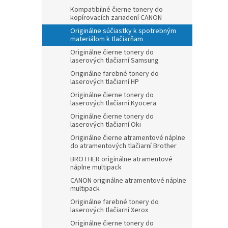
Kompatibilné čierne tonery do
kopírovacích zariadení CANON
Originálne súčiastky k spotrebným
materiálom k tlačiarňam
Originálne čierne tonery do
laserových tlačiarní Samsung
Originálne farebné tonery do
laserových tlačiarní HP
Originálne čierne tonery do
laserových tlačiarní Kyocera
Originálne čierne tonery do
laserových tlačiarní Oki
Originálne čierne atramentové náplne
do atramentových tlačiarní Brother
BROTHER originálne atramentové
náplne multipack
CANON originálne atramentové náplne
multipack
Originálne farebné tonery do
laserových tlačiarní Xerox
Originálne čierne tonery do