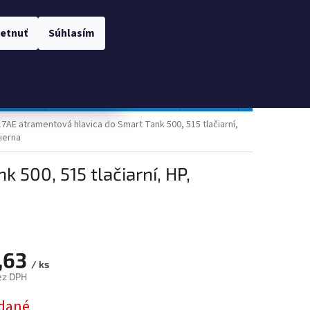
 OSOBNÝCH ÚDAJOV
Prihlásenie
etnuť
Súhlasím
NÁKUPNÝ
Prázdny košík
KOŠÍK
TOPGAL
Gastro a obalový materiál
Tlačivá
Obchodné po
7AE atramentová hlavica do Smart Tank 500, 515 tlačiarní,
čierna
 500, 515 tlačiarní, HP,
,63
/ ks
ez DPH
ová
dané