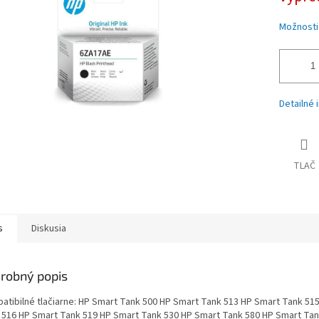
iek.
Možnosti
Detailné 
TLAČ
s
Diskusia
robný popis
atibilné tlačiarne: HP Smart Tank 500 HP Smart Tank 513 HP Smart Tank 51
 516 HP Smart Tank 519 HP Smart Tank 530 HP Smart Tank 580 HP Smart Tank 