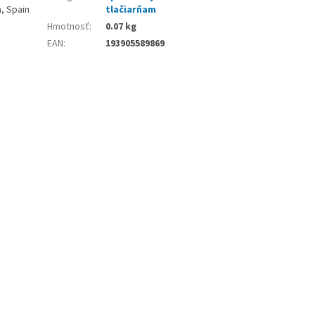
, Spain
tlačiarňam
Hmotnosť
:
0.07 kg
EAN
:
193905589869