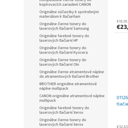
Kompatibilné čierne tonery do
kopírovacích zariadení CANON
Originálne súčiastky k spotrebným
materiálom k tlačiarňam
€18,95
Originálne čierne tonery do
€23
laserových tlačiarní Samsung
Originálne farebné tonery do
laserových tlačiarní HP
Originálne čierne tonery do
laserových tlačiarní Kyocera
Originálne čierne tonery do
laserových tlačiarní Oki
Originálne čierne atramentové náplne
do atramentových tlačiarní Brother
BROTHER originálne atramentové
náplne multipack
CANON originálne atramentové náplne
01126
multipack
tlači
Originálne farebné tonery do
čiern
laserových tlačiarní Xerox
Originálne čierne tonery do
laserových tlačiarní Xerox
€32,63