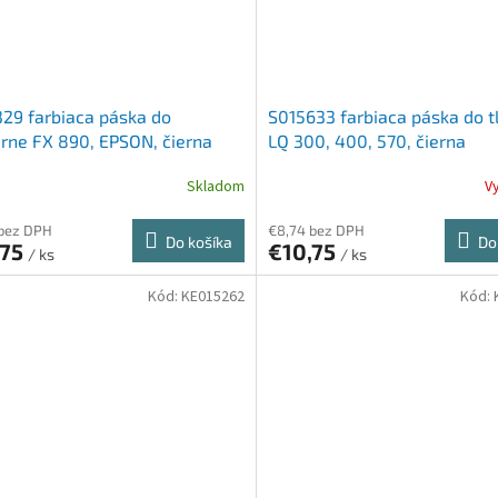
29 farbiaca páska do
S015633 farbiaca páska do tl
arne FX 890, EPSON, čierna
LQ 300, 400, 570, čierna
Skladom
V
 bez DPH
€8,74 bez DPH
Do košíka
Do
,75
€10,75
/ ks
/ ks
Kód:
KE015262
Kód: