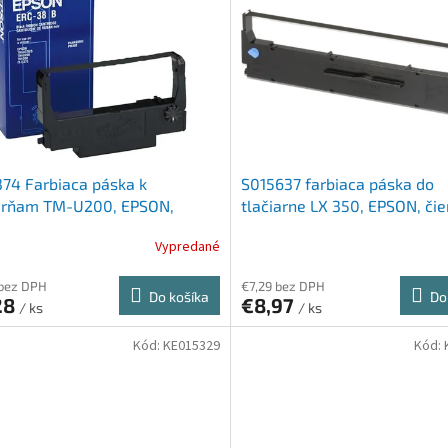
74 Farbiaca páska k
S015637 farbiaca páska do
iarňam TM-U200, EPSON,
tlačiarne LX 350, EPSON, čie
a
Vypredané
 bez DPH
€7,29 bez DPH
Do košíka
Do
28
€8,97
/ ks
/ ks
Kód:
KE015329
Kód: