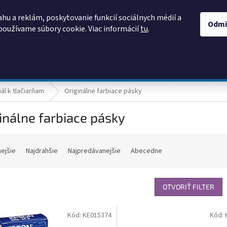
AKO NAKUPOVAŤ
OBCHODNÉ PODMIENKY
PODMIENKY OCHRANY
hu a reklám, poskytovanie funkcií sociálnych médií a
Odmi
používame súbory cookie. Viac informácií
tu
.
HĽADAŤ
Prevádzka a údržba
Nábytok
Centropen
DONAU
ál k tlačiarňam
Originálne farbiace pásky
inálne farbiace pásky
nejšie
Najdrahšie
Najpredávanejšie
Abecedne
OTVORIŤ FILTER
Kód:
KE015374
Kód: