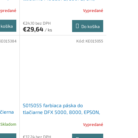
čierna
ypredané
Vypredané
€24,10 bez DPH
 košíka
Do košíka
€29,64
/ ks
KE015384
Kód:
KE015055
S015055 farbiaca páska do
čierna
tlačiarne DFX 5000, 8000, EPSON,
8766, čierna
Skladom
Vypredané
€37,24 bez DPH