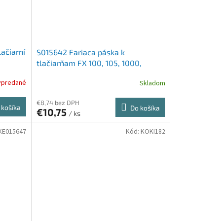
ačiarní
S015642 Fariaca páska k
tlačiarňam FX 100, 105, 1000,
EPSON LX1170 čierna
ypredané
Skladom
€8,74 bez DPH
 košíka
Do košíka
€10,75
/ ks
KE015647
Kód:
KOKI182