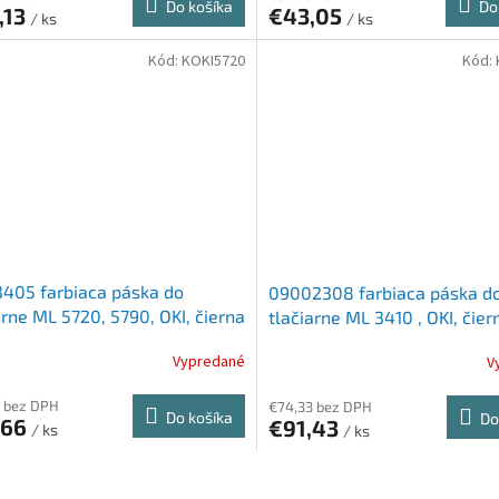
Do košíka
Do
,13
€43,05
/ ks
/ ks
Kód:
KOKI5720
Kód:
405 farbiaca páska do
09002308 farbiaca páska d
arne ML 5720, 5790, OKI, čierna
tlačiarne ML 3410 , OKI, čier
Vypredané
V
 bez DPH
€74,33 bez DPH
Do košíka
Do
,66
€91,43
/ ks
/ ks
O