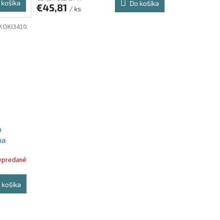
 košíka
Do košíka
€45,81
/ ks
KOKI3410
o
na
ypredané
 košíka