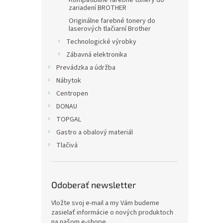
Kompatibilné farebné tonery do
zariadení BROTHER
Originálne farebné tonery do
laserových tlačiarní Brother
Technologické výrobky
Zábavná elektronika
Prevádzka a údržba
Nábytok
Centropen
DONAU
TOPGAL
Gastro a obalový materiál
Tlačivá
Odoberať newsletter
Vložte svoj e-mail a my Vám budeme
zasielať informácie o nových produktoch
na našom e-shope.