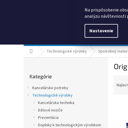
Prejsť
0385325635
obchod@kancpapier.sk
na
Na prispôsobenie obsa
obsah
analýzu návštevnosti 
Nastavenie
Kancelárske potreby
Technologické výrobky
Domov
Technologické výrobky
Spotrebný materi
B
Orig
o
Preskočiť
č
Kategórie
kategórie
R
n
a
ý
Najlac
Kancelárske potreby
d
p
Technologické výrobky
e
a
n
Kancelárska technika
n
i
e
Dátové nosiče
e
l
Prezentácia
V
p
ý
Doplnky k technologickým výrobkom