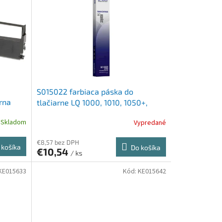
S015022 farbiaca páska do
rna
tlačiarne LQ 1000, 1010, 1050+,
EPSON, 7754, čierna
Skladom
Vypredané
€8,57 bez DPH
 košíka
Do košíka
€10,54
/ ks
KE015633
Kód:
KE015642