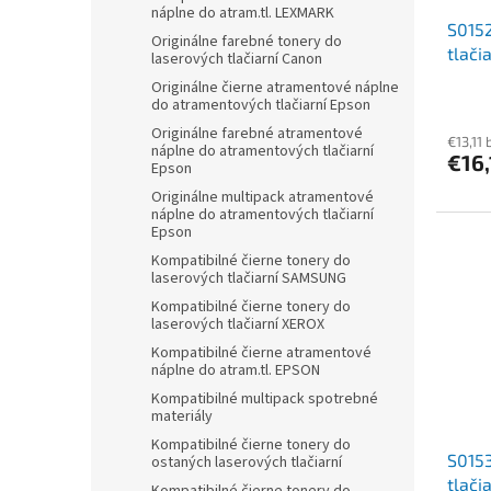
náplne do atram.tl. LEXMARK
S0152
Originálne farebné tonery do
tlači
laserových tlačiarní Canon
čiern
Originálne čierne atramentové náplne
do atramentových tlačiarní Epson
Originálne farebné atramentové
€13,11
náplne do atramentových tlačiarní
€16
Epson
Originálne multipack atramentové
náplne do atramentových tlačiarní
Epson
Kompatibilné čierne tonery do
laserových tlačiarní SAMSUNG
Kompatibilné čierne tonery do
laserových tlačiarní XEROX
Kompatibilné čierne atramentové
náplne do atram.tl. EPSON
Kompatibilné multipack spotrebné
materiály
Kompatibilné čierne tonery do
S0153
ostaných laserových tlačiarní
tlači