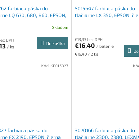
62 farbiaca páska do
S015647 farbiaca páska do
arne LQ 670, 680, 860, EPSON,
tlačiarne LX 350, EPSON, čie
a
Skladom
€13,33 bez DPH
 bez DPH
Do košíka
€16,40
,13
/ balenie
/ ks
Do
Jednotková
€16,40 / 2 ks
cena:
Kód:
KE015327
Kó
27 farbiaca páska do
3070166 farbiaca páska do
arne FX 2190, EPSON, čierna
tlačiarne 2300, 2380, LEXM