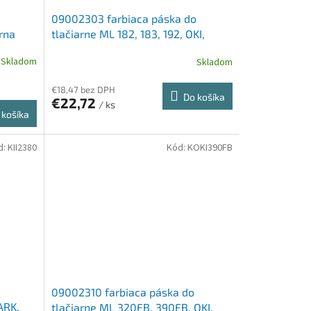
09002303 farbiaca páska do
rna
tlačiarne ML 182, 183, 192, OKI,
čierna
Skladom
Skladom
€18,47 bez DPH
Do košíka
€22,72
/ ks
 košíka
d:
KII2380
Kód:
KOKI390FB
09002310 farbiaca páska do
ARK,
tlačiarne ML 320FB, 390FB, OKI,