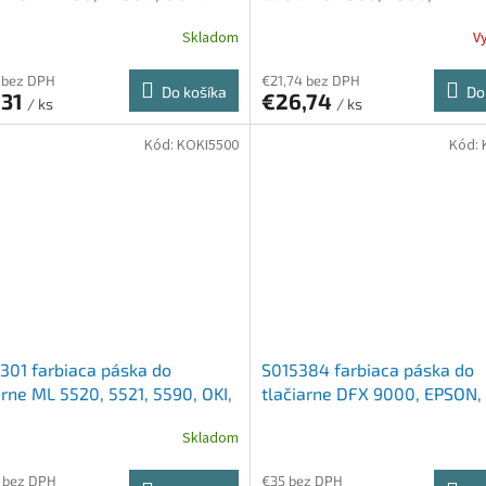
čierna, 4 milión charakterov
Skladom
V
 bez DPH
€21,74 bez DPH
Do košíka
Do
,31
€26,74
/ ks
/ ks
Kód:
KOKI5500
Kód:
301 farbiaca páska do
S015384 farbiaca páska do
arne ML 5520, 5521, 5590, OKI,
tlačiarne DFX 9000, EPSON, 
a
Skladom
 bez DPH
€35 bez DPH