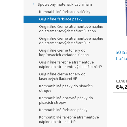
r
p
Spotrebný materiál k tlačiarňam
o
i
Kompatibilné farbiace valčeky
d
s
u
Originálne farbiace pásky
p
k
Originálne čierne atramentové náplne
r
t
do atramentových tlačiarní Canon
o
o
Originálne čierne atramentové náplne
d
do atramentových tlačiarní HP
v
u
Originálne čierne tonery do
S0153
k
kopírovacích zariadení Canon
tlač
t
Originálne farebné atramentové
čiern
o
náplne do atramentových tlačiarní HP
v
Originálne čierne tonery do
laserových tlačiarní HP
€3,48
€4,
Kompatibilné pásky do písacích
strojov
Kompatibilné opravné pásky do
písacích strojov
Kompatibilné farbiace pásky
Kompatibilné farebné atramentové
náplne do atram.tl. HP