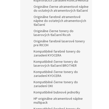
kopírovacích zariadení Konica-Minolta
Originálne čierne atramentové náplne
do ostatných atramentových tlačiarní
Originálne farebné atramentové
náplne do ostatných atramentových
tlačiarní
Originálne čierne tonery do
laserových tlačiarní Ricoh
Originálne farebné laserové tonery
pre RICOH
Kompatibilné farebné tonery do
zariadení KYOCERA
Kompatibilné čierne tonery do
laserových tlačiarní BROTHER
Kompatibilné čierne tonery do
zariadení KYOCERA
Kompatibilné čierne tonery do
zariadení OKI
Kompatibilné bubnové jednotky
HP originálne atramentové náplne
multipack