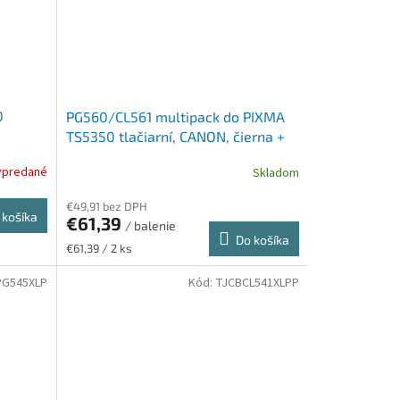
0
PG560/CL561 multipack do PIXMA
TS5350 tlačiarní, CANON, čierna +
farebná, 2*180 strán
ypredané
Skladom
€49,91 bez DPH
 košíka
€61,39
/ balenie
Do košíka
Jednotková
€61,39 / 2 ks
cena:
PG545XLP
Kód:
TJCBCL541XLPP