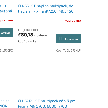
XL +
CLI-551KIT náplňn multipack, do
farebná
tlačiarní Pixma iP7250, MG5450 ,
ov
CANON b+c+m+y, 4*7ml
ypredané
Vypredané
€65,19 bez DPH
 košíka
€80,18
/ balenie
Do košíka
Jednotková
€80,18 / 4 ks
cena:
GI1500PX
Kód:
TJCLI571XLP
ack do
CLI-571XLKIT multipack náplň pre
ANON,
Pixma MG 5700, 6800, 7700