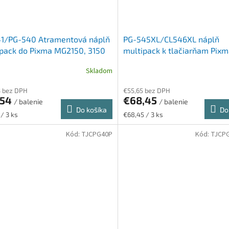
41/PG-540 Atramentová náplň
PG-545XL/CL546XL náplň
pack do Pixma MG2150, 3150
multipack k tlačiarňam Pix
arní, CANON, b+c, 2*8ml +
MG2450, 2550, CANON, b+c 
Skladom
 (50 hárkov, 10x15)
GP501 (50 strán 10x15) papie
3 bez DPH
€55,65 bez DPH
,54
€68,45
/ balenie
/ balenie
Do košíka
Do
ková
Jednotková
 / 3 ks
€68,45 / 3 ks
cena:
Kód:
TJCPG40P
Kód:
TJCP