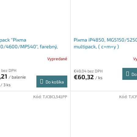
pack "Pixma
Pixma iP4850, MG5150/525
00/4600/MP540", farebný,
multipack, ( c+m+y )
l
Vypredané
V
5 bez DPH
€49,04 bez DPH
Do
,21
€60,32
/ balenie
/ ks
Do košíka
ková
 / 3 ks
Kód:
TJCBCL541PP
Kód:
TJC