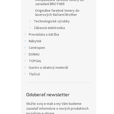
Kompatibilné farebné tonery do
zariadení BROTHER
Originálne farebné tonery do
laserových tlačiarní Brother
Technologické výrobky
Zábavná elektronika
Prevádzka a údržba
Nábytok
Centropen
DONAU
TOPGAL
Gastro a obalový materiál
Tlačivá
Odoberať newsletter
Vložte svoj e-mail a my Vám budeme
zasielať informácie o nových produktoch
na našom e-shope.