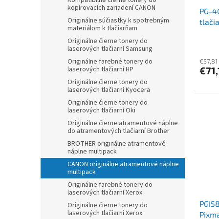
Kompatibilné čierne tonery do
kopírovacích zariadení CANON
PG-40
Originálne súčiastky k spotrebným
tlači
materiálom k tlačiarňam
CANON
Originálne čierne tonery do
laserových tlačiarní Samsung
Originálne farebné tonery do
€57,81
€71,
laserových tlačiarní HP
Originálne čierne tonery do
laserových tlačiarní Kyocera
Originálne čierne tonery do
laserových tlačiarní Oki
Originálne čierne atramentové náplne
do atramentových tlačiarní Brother
BROTHER originálne atramentové
náplne multipack
CANON originálne atramentové náplne
multipack
Originálne farebné tonery do
laserových tlačiarní Xerox
PGI58
Originálne čierne tonery do
laserových tlačiarní Xerox
Pixma