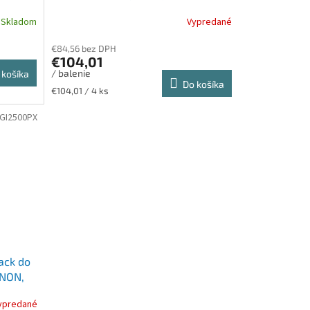
tlačiarne, CANON b+c+m+y, + PP201
Skladom
Vypredané
(50 listov 10x15) papier
€84,56 bez DPH
€104,01
/ balenie
 košíka
Do košíka
Jednotková
€104,01 / 4 ks
cena:
GI2500PX
ack do
ANON,
ypredané