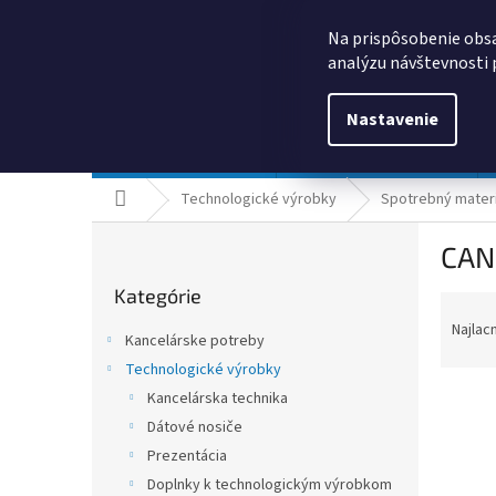
Prejsť
0385325635
obchod@kancpapier.sk
na
Na prispôsobenie obsa
obsah
analýzu návštevnosti 
Nastavenie
Kancelárske potreby
Technologické výrobky
Domov
Technologické výrobky
Spotrebný materi
B
CAN
o
Preskočiť
č
Kategórie
kategórie
R
n
a
ý
Najlac
Kancelárske potreby
d
p
Technologické výrobky
e
a
n
Kancelárska technika
n
i
e
Dátové nosiče
e
l
Prezentácia
V
p
ý
Doplnky k technologickým výrobkom