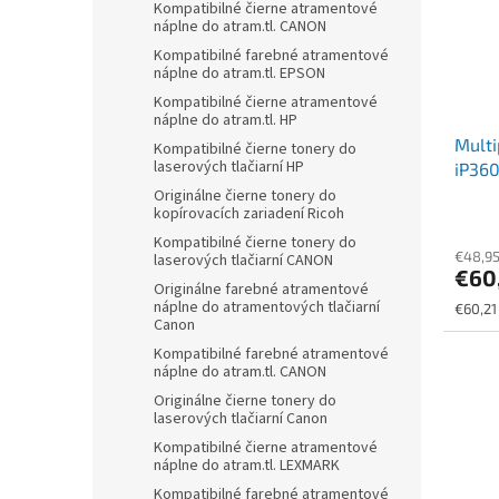
Kompatibilné čierne atramentové
náplne do atram.tl. CANON
Kompatibilné farebné atramentové
náplne do atram.tl. EPSON
Kompatibilné čierne atramentové
náplne do atram.tl. HP
Multi
Kompatibilné čierne tonery do
laserových tlačiarní HP
iP36
3*9m
Originálne čierne tonery do
kopírovacích zariadení Ricoh
Kompatibilné čierne tonery do
€48,9
laserových tlačiarní CANON
€60
Originálne farebné atramentové
náplne do atramentových tlačiarní
Jednot
€60,21
Canon
cena:
Kompatibilné farebné atramentové
náplne do atram.tl. CANON
Originálne čierne tonery do
laserových tlačiarní Canon
Kompatibilné čierne atramentové
náplne do atram.tl. LEXMARK
Kompatibilné farebné atramentové