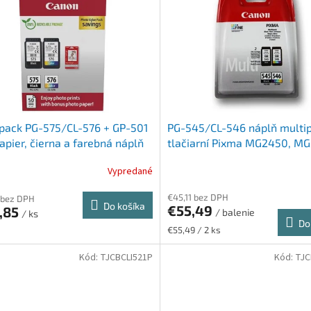
pack PG-575/CL-576 + GP-501
PG-545/CL-546 náplň multi
apier, čierna a farebná náplň
tlačiarní Pixma MG2450, M
00 strán) + 50 hárkov
CANON, čierna, farebná, 2*18
Vypredané
apiera
€45,11 bez DPH
 bez DPH
Do košíka
€55,49
,85
/ balenie
/ ks
Do
Jednotková
€55,49 / 2 ks
cena:
Kód:
TJCBCLI521P
Kód:
TJC