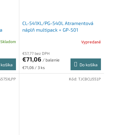
CL-541XL/PG-540L Atramentová
ma
náplň multipack + GP-501
+
fotopapier CANON, b+c, 400 o. +
Skladom
Vypredané
r
300 o. + 50 hárkov
€57,77 bez DPH
€71,06
/ balenie
 košíka
Do košíka
Jednotková
€71,06 / 3 ks
cena:
G575XLPP
Kód:
TJCBCLI551P