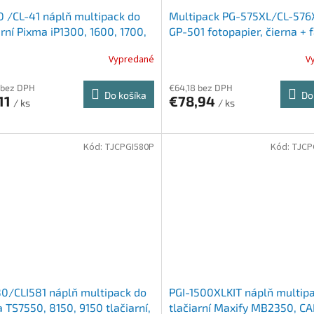
 /CL-41 náplň multipack do
Multipack PG-575XL/CL-576
arní Pixma iP1300, 1600, 1700,
GP-501 fotopapier, čierna + 
, čierna,farebná, 16ml+12ml
(400 + 300 strán) + 50 hárk
Vypredané
V
fotopapiera
 bez DPH
€64,18 bez DPH
Do košíka
Do
11
€78,94
/ ks
/ ks
Kód:
TJCPGI580P
Kód:
TJCP
0/CLI581 náplň multipack do
PGI-1500XLKIT náplň multip
 TS7550, 8150, 9150 tlačiarní,
tlačiarní Maxify MB2350, C