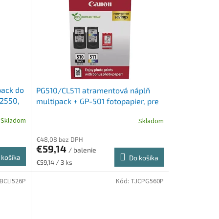
pack do
PG510/CL511 atramentová náplň
G2550,
multipack + GP-501 fotopapier, pre
0 str.
Pixma MP240 tlačiarne, CANON,
Skladom
Skladom
čierna, farebná,
€48,08 bez DPH
€59,14
/ balenie
 košíka
Do košíka
Jednotková
€59,14 / 3 ks
cena:
BCLI526P
Kód:
TJCPG560P