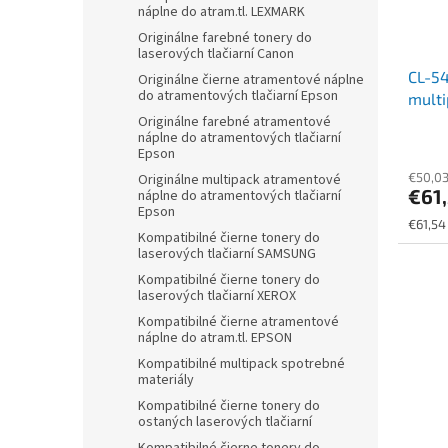
náplne do atram.tl. LEXMARK
Originálne farebné tonery do
laserových tlačiarní Canon
CL-5
Originálne čierne atramentové náplne
do atramentových tlačiarní Epson
multi
tlači
Originálne farebné atramentové
náplne do atramentových tlačiarní
GP501
Epson
€50,0
Originálne multipack atramentové
€61
náplne do atramentových tlačiarní
Epson
Jednot
€61,54
Kompatibilné čierne tonery do
cena:
laserových tlačiarní SAMSUNG
Kompatibilné čierne tonery do
laserových tlačiarní XEROX
Kompatibilné čierne atramentové
náplne do atram.tl. EPSON
Kompatibilné multipack spotrebné
materiály
Kompatibilné čierne tonery do
ostaných laserových tlačiarní