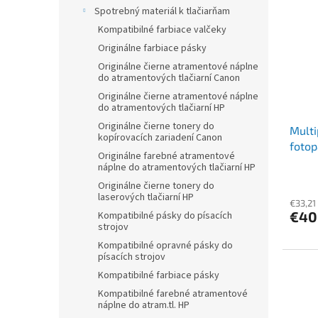
r
p
Spotrebný materiál k tlačiarňam
o
i
Kompatibilné farbiace valčeky
d
s
u
Originálne farbiace pásky
p
k
Originálne čierne atramentové náplne
r
t
do atramentových tlačiarní Canon
o
o
Originálne čierne atramentové náplne
d
do atramentových tlačiarní HP
v
u
Originálne čierne tonery do
Multi
k
kopírovacích zariadení Canon
fotop
t
Originálne farebné atramentové
(po 1
o
náplne do atramentových tlačiarní HP
fotop
v
Originálne čierne tonery do
laserových tlačiarní HP
€33,21
€40
Kompatibilné pásky do písacích
strojov
Kompatibilné opravné pásky do
písacích strojov
Kompatibilné farbiace pásky
Kompatibilné farebné atramentové
náplne do atram.tl. HP