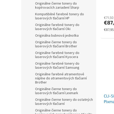
CANO
Originálne čierne tonery do
kopírovacích zariadení Sharp
11,2m
Kompatibilné farebné tonery do
€71,50
laserových tlačiarní HP
€87
Originálne farebné tonery do
laserových tlačiarní Oki
Jednot
€87,95
cena:
Originálna bubnová jednotka
Originálne čierne tonery do
laserových tlačiarní Brother
Originálne farebné tonery do
laserových tlačiarní Kyocera
Originálne farebné tonery do
laserových tlačiarní Samsung
Originálne farebné atramentové
náplne do atramentových tlačiarní
Brother
Originálne čierne tonery do
laserových tlačiarní Lexmark
CLI-5
Originálne čierne tonery do ostatných
Pixma
laserových tlačiarní
CANON
Originálne čierne tonery do