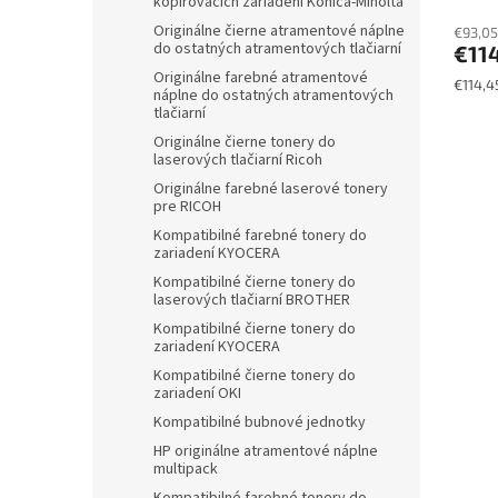
kopírovacích zariadení Konica-Minolta
Originálne čierne atramentové náplne
€93,05
do ostatných atramentových tlačiarní
€11
Originálne farebné atramentové
Jednot
€114,4
náplne do ostatných atramentových
cena:
tlačiarní
Originálne čierne tonery do
laserových tlačiarní Ricoh
Originálne farebné laserové tonery
pre RICOH
Kompatibilné farebné tonery do
zariadení KYOCERA
Kompatibilné čierne tonery do
laserových tlačiarní BROTHER
Kompatibilné čierne tonery do
zariadení KYOCERA
Kompatibilné čierne tonery do
zariadení OKI
Kompatibilné bubnové jednotky
HP originálne atramentové náplne
multipack