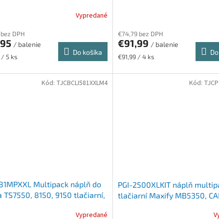
N, pgb+b+c+m+y,
b+c+m+y, 34 ml+3*12 ml
Vypredané
l+4*5,6ml
 bez DPH
€74,79 bez DPH
,95
€91,99
/ balenie
/ balenie
Do košíka
Do
ková
Jednotková
 / 5 ks
€91,99 / 4 ks
cena:
Kód:
TJCBCLI581XXLM4
Kód:
TJCP
81MPXXL Multipack náplň do
PGI-2500XLKIT náplň multip
 TS7550, 8150, 9150 tlačiarní,
tlačiarní Maxify MB5350, C
, 4 farby, 46,8ml
b+c+m+y, 70,9 ml+3*19,3 ml
Vypredané
V