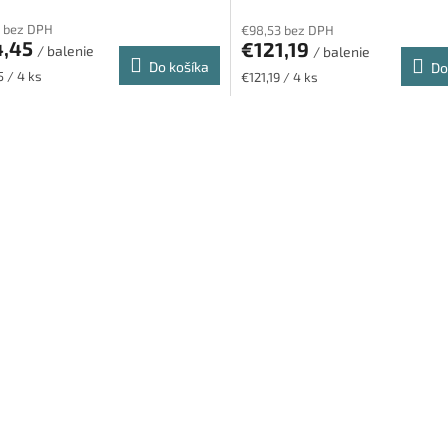
 bez DPH
€98,53 bez DPH
4,45
€121,19
/ balenie
/ balenie
Do košíka
Do
ková
Jednotková
5 / 4 ks
€121,19 / 4 ks
cena:
O
v
l
á
d
a
c
i
e
p
r
v
k
y
v
ý
p
i