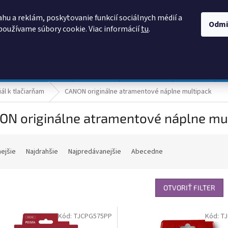
AKO NAKUPOVAŤ
OBCHODNÉ PODMIENKY
PODMIENKY OCHRANY
hu a reklám, poskytovanie funkcií sociálnych médií a
Odmi
používame súbory cookie. Viac informácií
tu
.
HĽADAŤ
Prevádzka a údržba
Nábytok
Centropen
DONAU
ál k tlačiarňam
CANON originálne atramentové náplne multipack
ON originálne atramentové náplne mu
nejšie
Najdrahšie
Najpredávanejšie
Abecedne
OTVORIŤ FILTER
Kód:
TJCPG575PP
Kód:
T