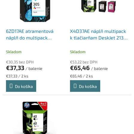
d
s
u
p
k
r
t
o
o
d
6ZD17AE atramentová
X4D37AE náplň multipack
v
u
náplň do multipack
k tlačiarňam DeskJet 2130,
k
Deskjet 2320,2710, 4120
HP 302 čierna, farebná,
t
tlačiarní, HP 305, čierna,
190+165 strán
Skladom
Skladom
o
farebná, 120+100 strán
€30,35 bez DPH
€53,22 bez DPH
v
€37,33
€65,46
/ balenie
/ balenie
Jednotková
Jednotková
€37,33 / 2 ks
€65,46 / 2 ks
cena:
cena:
Do košíka
Do košíka