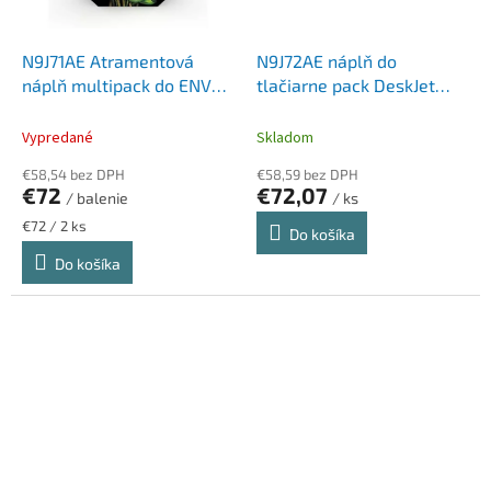
N9J71AE Atramentová
N9J72AE náplň do
náplň multipack do ENVY
tlačiarne pack DeskJet
5640, 7640, 5740
2050, HP 301 b+c+m+y
tlačiarní, HP 62 čierna +
Vypredané
Skladom
farebná, 4+4,5 ml
€58,54 bez DPH
€58,59 bez DPH
€72
€72,07
/ balenie
/ ks
Jednotková
€72 / 2 ks
Do košíka
cena:
Do košíka