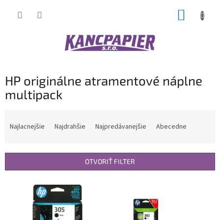
Prejsť
NÁKUP
na
obsah
KOŠÍK
HP originálne atramentové náplne
multipack
R
a
Najlacnejšie
Najdrahšie
Najpredávanejšie
Abecedne
d
e
n
OTVORIŤ FILTER
i
e
V
p
ý
r
p
o
i