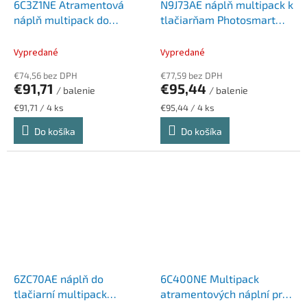
6C3Z1NE Atramentová
N9J73AE náplň multipack k
náplň multipack do
tlačiarňam Photosmart
Officejet Pro 8120e, 8130e
C5380, C6380, D5460, HP
tlačiarní, HP 924 b+c+m+y,
364 b+c+m+y, 250+3*300
Vypredané
Vypredané
500+3*400 strán
strán
€74,56 bez DPH
€77,59 bez DPH
€91,71
€95,44
/ balenie
/ balenie
Jednotková
Jednotková
€91,71 / 4 ks
€95,44 / 4 ks
cena:
cena:
Do košíka
Do košíka
6ZC70AE náplň do
6C400NE Multipack
tlačiarní multipack
atramentových náplní pre