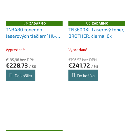
ZADARMO
ZADARMO
Z
Z
A
A
TN3480 toner do
TN3600XL Laserový toner,
D
D
laserových tlačiarní HL-
BROTHER, čierna, 6k
A
A
R
R
L5000D, HL-L5100DN, HL-
M
M
O
O
L5200DW, HL-L6300DW,
Vypredané
Vypredané
BROTHER, čierny, 8k
€185,96 bez DPH
€196,52 bez DPH
€228,73
€241,72
/ ks
/ ks
Do košíka
Do košíka