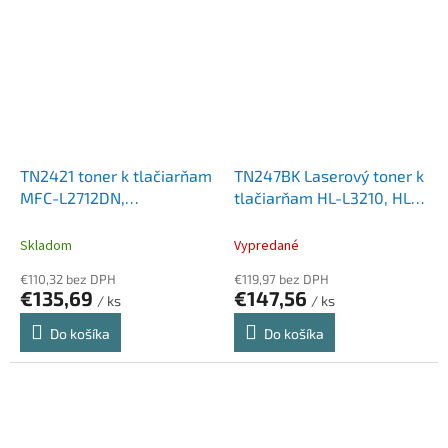
TN2421 toner k tlačiarňam
TN247BK Laserový toner k
MFC-L2712DN,
tlačiarňam HL-L3210, HL-
MFCL2712DW,
L3270, DCP-L3510, MFC-
MFCL2732DW, BROTHER,
L3730, BROTHER, čierny,
Skladom
Vypredané
čierny, 3k
3k
€110,32 bez DPH
€119,97 bez DPH
€135,69
€147,56
/ ks
/ ks
Do košíka
Do košíka