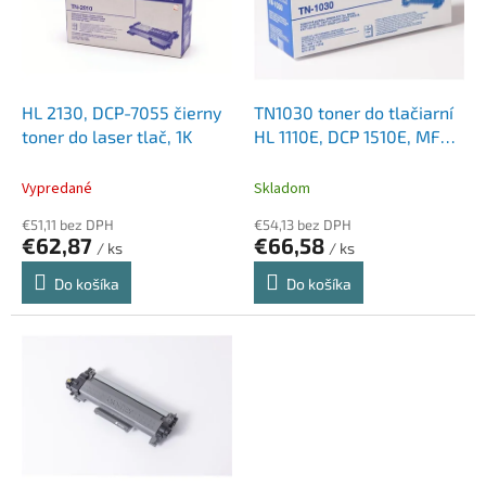
d
s
u
p
k
r
t
o
o
d
HL 2130, DCP-7055 čierny
TN1030 toner do tlačiarní
v
u
toner do laser tlač, 1K
HL 1110E, DCP 1510E, MFC
k
1810E, BROTHER, čierny, 1k
t
Vypredané
Skladom
o
€51,11 bez DPH
€54,13 bez DPH
v
€62,87
€66,58
/ ks
/ ks
Do košíka
Do košíka