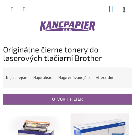
Prejsť
NÁKUP
na
obsah
KOŠÍK
Originálne čierne tonery do
laserových tlačiarní Brother
R
a
Najlacnejšie
Najdrahšie
Najpredávanejšie
Abecedne
d
e
n
OTVORIŤ FILTER
i
e
V
p
ý
r
p
o
i