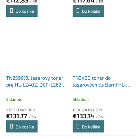
€112,83
€117,64
/ ks
/ ks
Do košíka
Do košíka
TN2590XL laserový toner
TN3430 toner do
pre HL-L2402, DCP-L2622
laserových tlačiarní HL-
tlačiarne, BROTHER,
L5000D, HL-L5100DN, HL-
čierna, 3k
L5200DW, HL-L6300DW,
Skladom
Skladom
BROTHER, čierny, 3k
€107,13 bez DPH
€108,24 bez DPH
€131,77
€133,14
/ ks
/ ks
Do košíka
Do košíka