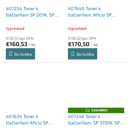
407254 Toner k
407648 Toner k
tlačiarňam SP 201N, SP
tlačiarňam, Aficio SP
203S, SP 204, SP 211,
3400N, SP 3410DN, RICOH
RICOH čierna, 2,6K
čierny, 5K
Vypredané
Vypredané
€130,51 bez DPH
€138,62 bez DPH
€160,53
€170,50
/ ks
/ ks
Do košíka
Do košíka
ZADARMO
Z
A
407634 Toner k
407246 Toner k
D
tlačiarňam Aficio SP
tlačiarňam, SP 311DN, SP
A
R
C320DN, RICOH čierny, 7
311DNw, SP 311SFN, RICOH