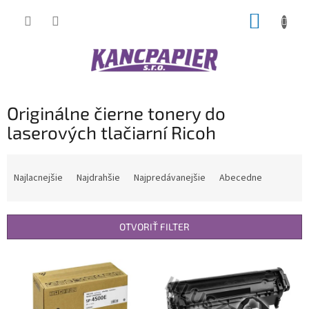
Prejsť
NÁKUP
na
obsah
KOŠÍK
Originálne čierne tonery do
laserových tlačiarní Ricoh
R
a
Najlacnejšie
Najdrahšie
Najpredávanejšie
Abecedne
d
e
n
OTVORIŤ FILTER
i
e
V
p
ý
r
p
o
i