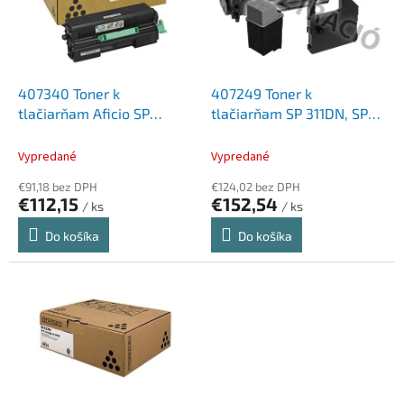
d
s
u
p
k
r
t
o
o
d
407340 Toner k
407249 Toner k
v
u
tlačiarňam Aficio SP
tlačiarňam SP 311DN, SP
k
3600DN, SP 3610SF, SP
311DNw, SP 311SFN, RICOH
t
4510DN, RICOH čierny, 6K
čierny, 2K
Vypredané
Vypredané
o
€91,18 bez DPH
€124,02 bez DPH
v
€112,15
€152,54
/ ks
/ ks
Do košíka
Do košíka