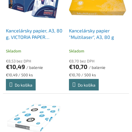
d
s
u
p
k
r
t
o
o
d
Kancelársky papier, A3, 80
Kancelársky papier
v
u
g, VICTORIA PAPER
"Multilaser", A3, 80 g
k
"Balance Energy"
t
Skladom
Skladom
o
€8,53 bez DPH
€8,70 bez DPH
v
€10,49
€10,70
/ balenie
/ balenie
Jednotková
Jednotková
€10,49 / 500 ks
€10,70 / 500 ks
cena:
cena:
Do košíka
Do košíka