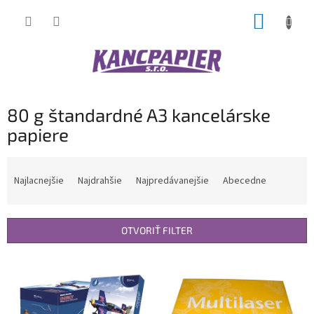
Prejsť
NÁKUP
na
obsah
KOŠÍK
80 g štandardné A3 kancelárske
papiere
R
a
Najlacnejšie
Najdrahšie
Najpredávanejšie
Abecedne
d
e
n
OTVORIŤ FILTER
i
e
V
p
ý
r
p
o
i