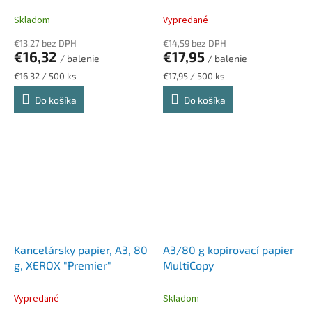
Skladom
Vypredané
€13,27 bez DPH
€14,59 bez DPH
€16,32
€17,95
/ balenie
/ balenie
Jednotková
Jednotková
€16,32 / 500 ks
€17,95 / 500 ks
cena:
cena:
Do košíka
Do košíka
Kancelársky papier, A3, 80
A3/80 g kopírovací papier
g, XEROX "Premier"
MultiCopy
Vypredané
Skladom