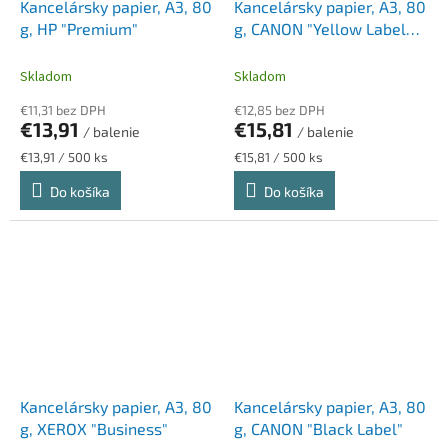
Kancelársky papier, A3, 80
Kancelársky papier, A3, 80
g, HP "Premium"
g, CANON "Yellow Label
Print"
Skladom
Skladom
€11,31 bez DPH
€12,85 bez DPH
€13,91
€15,81
/ balenie
/ balenie
Jednotková
Jednotková
€13,91 / 500 ks
€15,81 / 500 ks
cena:
cena:
Do košíka
Do košíka
Kancelársky papier, A3, 80
Kancelársky papier, A3, 80
g, XEROX "Business"
g, CANON "Black Label"