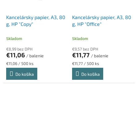
Kancelársky papier, A3, 80
Kancelársky papier, A3, 80
g, HP "Copy"
g, HP "Office"
Skladom
Skladom
€8,99 bez DPH
€9,57 bez DPH
€11,06
€11,77
/ balenie
/ balenie
Jednotková
Jednotková
€11,06 / 500 ks
€11,77 / 500 ks
cena:
cena:
Do košíka
Do košíka