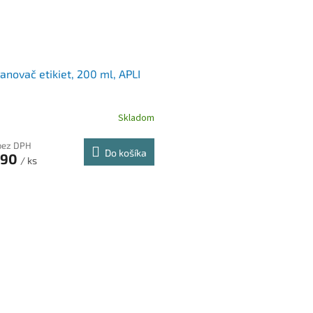
anovač etikiet, 200 ml, APLI
Skladom
 bez DPH
Do košíka
,90
/ ks
O
v
l
á
d
a
c
i
e
p