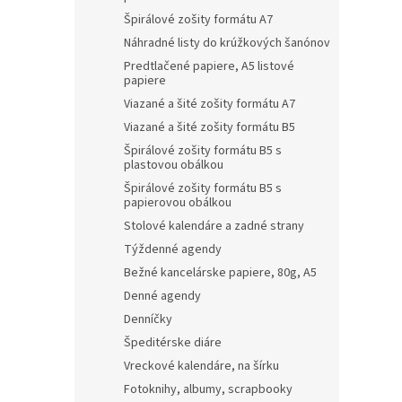
Špirálové zošity formátu A7
Náhradné listy do krúžkových šanónov
Predtlačené papiere, A5 listové
papiere
Viazané a šité zošity formátu A7
Viazané a šité zošity formátu B5
Špirálové zošity formátu B5 s
plastovou obálkou
Špirálové zošity formátu B5 s
papierovou obálkou
Stolové kalendáre a zadné strany
Týždenné agendy
Bežné kancelárske papiere, 80g, A5
Denné agendy
Denníčky
Špeditérske diáre
Vreckové kalendáre, na šírku
Fotoknihy, albumy, scrapbooky