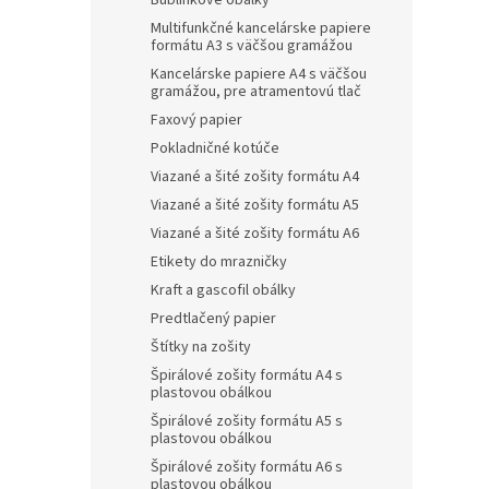
Bublinkové obálky
Multifunkčné kancelárske papiere
formátu A3 s väčšou gramážou
Kancelárske papiere A4 s väčšou
gramážou, pre atramentovú tlač
Faxový papier
Pokladničné kotúče
Viazané a šité zošity formátu A4
Viazané a šité zošity formátu A5
Viazané a šité zošity formátu A6
Etikety do mrazničky
Kraft a gascofil obálky
Predtlačený papier
Štítky na zošity
Špirálové zošity formátu A4 s
plastovou obálkou
Špirálové zošity formátu A5 s
plastovou obálkou
Špirálové zošity formátu A6 s
plastovou obálkou