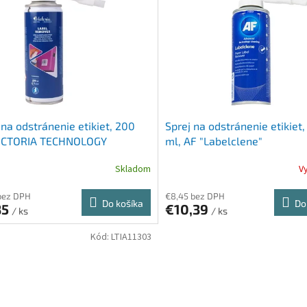
 na odstránenie etikiet, 200
Sprej na odstránenie etikiet
VICTORIA TECHNOLOGY
ml, AF "Labelclene"
Skladom
V
bez DPH
€8,45 bez DPH
Do košíka
Do
85
€10,39
/ ks
/ ks
Kód:
LTIA11303