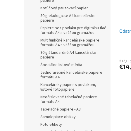
papiere
Kotúčový pauzovací papier
80 g ekologické A4 kancelárske
papiere
Papiere bez povlaku pre digitálnu tlač
Odstr
formátu A4 s väčšou gramážou
Multifunkčné kancelárske papiere
formátu A4 s väčšou gramážou
80 g štandardné A4 kancelárske
papiere
€12,11
Špeciálne listové média
€14
Jednofarebné kancelárske papiere
formátu A4
Kancelársky papier s povlakom,
listové fotopapiere
Neočíslované tabelačné papiere
formátu A4
Tabelačné papiere - A3
Samolepiace obálky
Foto etikety