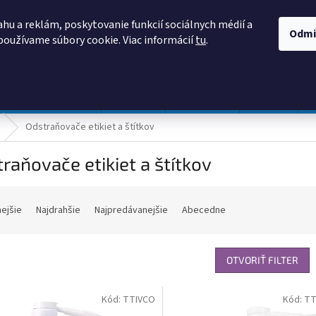
AKO NAKUPOVAŤ
OBCHODNÉ PODMIENKY
PODMIENKY OCHRANY
hu a reklám, poskytovanie funkcií sociálnych médií a
Odmi
používame súbory cookie. Viac informácií
tu
.
HĽADAŤ
Prevádzka a údržba
Nábytok
Centropen
DONAU
Odstraňovače etikiet a štítkov
raňovače etikiet a štítkov
nejšie
Najdrahšie
Najpredávanejšie
Abecedne
OTVORIŤ FILTER
Kód:
TTIVCO
Kód:
TT