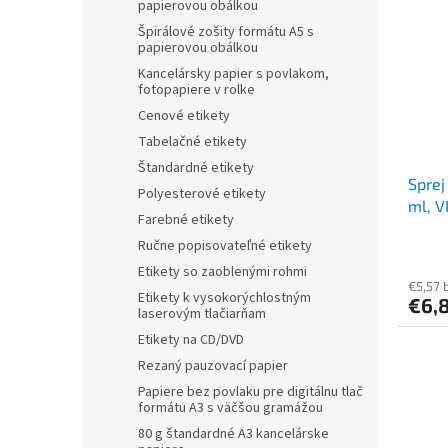
r
papierovou obálkou
p
o
i
Špirálové zošity formátu A5 s
d
papierovou obálkou
s
u
Kancelársky papier s povlakom,
p
k
fotopapiere v rolke
r
t
Cenové etikety
o
o
d
Tabelačné etikety
v
u
Štandardné etikety
Sprej
k
Polyesterové etikety
ml, 
t
Farebné etikety
o
Ručne popisovateľné etikety
v
Etikety so zaoblenými rohmi
€5,57 
Etikety k vysokorýchlostným
€6,
laserovým tlačiarňam
Etikety na CD/DVD
Rezaný pauzovací papier
Papiere bez povlaku pre digitálnu tlač
formátu A3 s väčšou gramážou
80 g štandardné A3 kancelárske