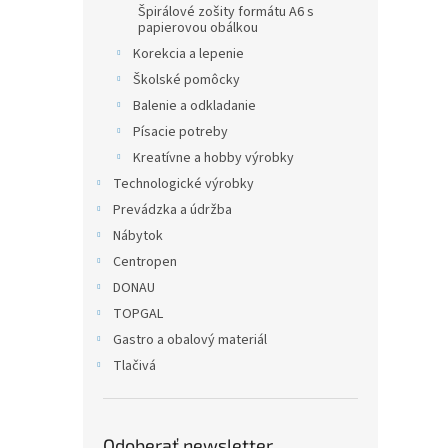
Špirálové zošity formátu A6 s
papierovou obálkou
Korekcia a lepenie
Školské pomôcky
Balenie a odkladanie
Písacie potreby
Kreatívne a hobby výrobky
Technologické výrobky
Prevádzka a údržba
Nábytok
Centropen
DONAU
TOPGAL
Gastro a obalový materiál
Tlačivá
Odoberať newsletter