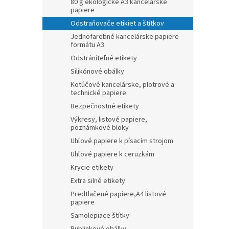
80 g ekologické A3 kancelárske
papiere
Odstraňovače etikiet a štítkov
Jednofarebné kancelárske papiere
formátu A3
Odstrániteľné etikety
Silikónové obálky
Kotúčové kancelárske, plotrové a
technické papiere
Bezpečnostné etikety
Výkresy, listové papiere,
poznámkové bloky
Uhľové papiere k písacím strojom
Uhľové papiere k ceruzkám
Krycie etikety
Extra silné etikety
Predtlačené papiere,A4 listové
papiere
Samolepiace štítky