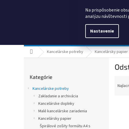
Prejsť
0385325635
obchod@kancpapier.sk
na
Na prispôsobenie obsa
obsah
analýzu návštevnosti 
Nastavenie
Kancelárske potreby
Technologické výrobky
Domov
Kancelárske potreby
Kancelársky papier
B
Odst
o
Preskočiť
č
Kategórie
kategórie
R
n
a
ý
Najlac
Kancelárske potreby
d
p
Zakladanie a archivácia
e
a
n
Kancelárske doplnky
n
i
e
Malé kancelárske zariadenia
e
l
Kancelársky papier
V
p
ý
Špirálové zošity formátu A4 s