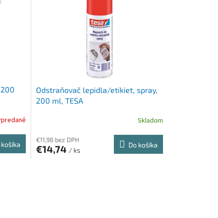
, 200
Odstraňovač lepidla/etikiet, spray,
200 ml, TESA
ypredané
Skladom
€11,98 bez DPH
 košíka
Do košíka
€14,74
/ ks